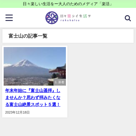
日々楽しい生活をー大人のためのメディア「楽活」
富士山の記事一覧
1. 新着
年末年始に『富士山遥拝』し
ませんか？思わず拝みたくな
る富士山絶景スポット５選！
2023年12月18日