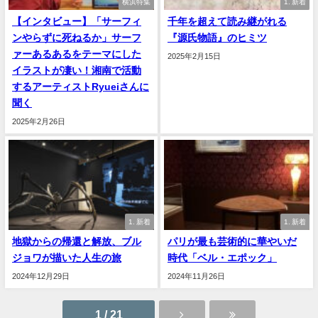
横浜特集
1. 新着
【インタビュー】「サーフィ
千年を超えて読み継がれる
ンやらずに死ねるか」サーフ
『源氏物語』のヒミツ
ァーあるあるをテーマにした
2025年2月15日
イラストが凄い！湘南で活動
するアーティストRyueiさんに
聞く
2025年2月26日
1. 新着
1. 新着
地獄からの帰還と解放、ブル
パリが最も芸術的に華やいだ
ジョワが描いた人生の旅
時代「ベル・エポック」
2024年12月29日
2024年11月26日
1 / 21