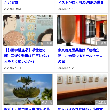
たどる旅
ィストが描くFLOWERの世界
2025年11月5日
2025年8月24日
1. 新着
1. 新着
【顔面学講座㊷】浮世絵の
東京都庭園美術館「建物公
顔 写楽や歌麿は江戸時代の
開」、光満つるアール・デコ
人をどう描いたか？
の館
2025年7月31日
2025年7月22日
横浜特集
東京特集
横浜と万博で展示中 注目の葉
知られざる浮世絵師・小原古