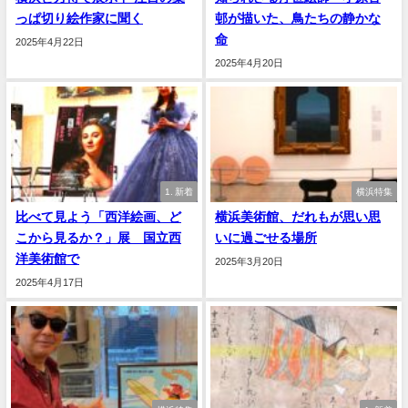
っぱ切り絵作家に聞く
邨が描いた、鳥たちの静かな
命
2025年4月22日
2025年4月20日
1. 新着
横浜特集
比べて見よう「西洋絵画、ど
横浜美術館、だれもが思い思
こから見るか？」展 国立西
いに過ごせる場所
洋美術館で
2025年3月20日
2025年4月17日