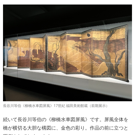
長谷川等伯《柳橋水車図屏風》17世紀 福田美術館蔵（前期展示）
続いて長谷川等伯の《柳橋水車図屏風》です。屏風全体を
橋が横切る大胆な構図に、金色の彩り。作品の前に立つと