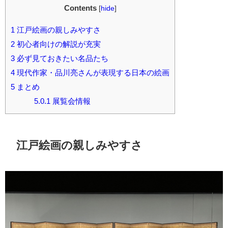
Contents
[
hide
]
1
江戸絵画の親しみやすさ
2
初心者向けの解説が充実
3
必ず見ておきたい名品たち
4
現代作家・品川亮さんが表現する日本の絵画
5
まとめ
5.0.1
展覧会情報
江戸絵画の親しみやすさ