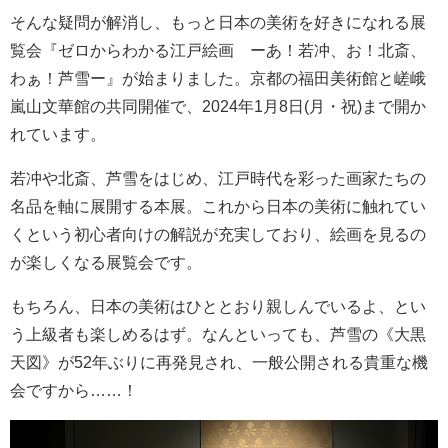
そんな疑問が解消し、もっと日本の美術を好きになれる展
覧会『ゼロからわかる江戸絵画 ーあ！若冲、お！北斎、
わぁ！芦雪ー』が始まりました。京都の福田美術館と嵯峨
嵐山文華館の共同開催で、2024年1月8日(月・祝)まで開か
れています。
若冲や北斎、芦雪をはじめ、江戸時代を彩った画家たちの
名品を軸に展開する本展。これから日本の美術に触れてい
くという初心者向けの解説が充実しており、絵画を見るの
が楽しくなる展覧会です。
もちろん、日本の美術はひととおり親しんでいるよ、とい
う上級者も楽しめるはず。なんといっても、芦雪の《大黒
天図》が52年ぶりに再発見され、一般公開される貴重な機
会ですから……！