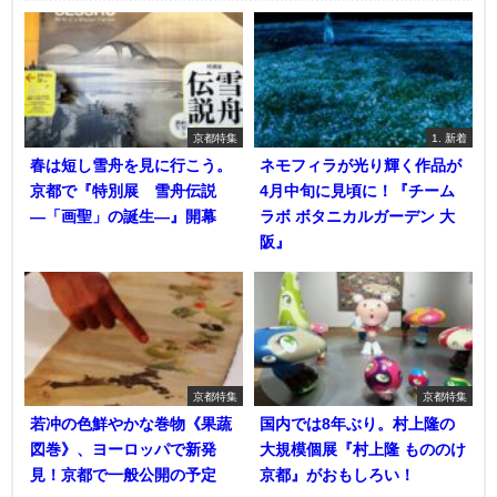
京都特集
1. 新着
春は短し雪舟を見に行こう。
ネモフィラが光り輝く作品が
京都で『特別展 雪舟伝説
4月中旬に見頃に！『チーム
―「画聖」の誕生―』開幕
ラボ ボタニカルガーデン 大
阪』
京都特集
京都特集
若冲の色鮮やかな巻物《果蔬
国内では8年ぶり。村上隆の
図巻》、ヨーロッパで新発
大規模個展『村上隆 もののけ
見！京都で一般公開の予定
京都』がおもしろい！