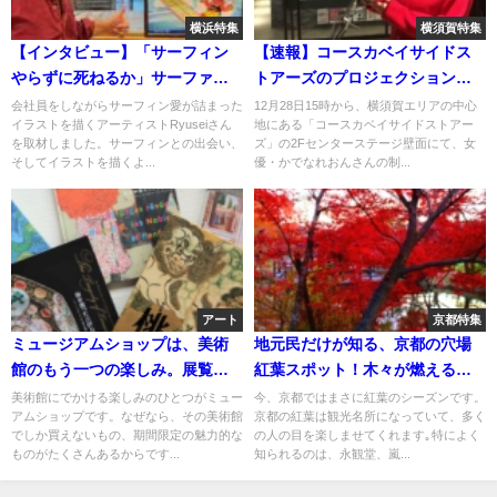
横浜特集
横須賀特集
【インタビュー】「サーフィン
【速報】コースカベイサイドス
やらずに死ねるか」サーファー
トアーズのプロジェクションマ
あるあるをテーマにしたイラス
ッピングがお正月仕様に！
会社員をしながらサーフィン愛が詰まった
12月28日15時から、横須賀エリアの中心
イラストを描くアーティストRyuseiさん
地にある「コースカベイサイドストアー
トが凄い！湘南で活動するアー
を取材しました。サーフィンとの出会い、
ズ」の2Fセンターステージ壁面にて、女
ティストRyueiさんに聞く
そしてイラストを描くよ...
優・かでなれおんさんの制...
アート
京都特集
ミュージアムショップは、美術
地元民だけが知る、京都の穴場
館のもう一つの楽しみ。展覧会
紅葉スポット！木々が燃えるよ
の感動を持ち帰り、お洒落なア
うに色づく、とっておきの「あ
美術館にでかける楽しみのひとつがミュー
今、京都ではまさに紅葉のシーズンです。
アムショップです。なぜなら、その美術館
京都の紅葉は観光名所になっていて、多く
ートグッズを飾ったり、使った
の」場所とは？
でしか買えないもの、期間限定の魅力的な
の人の目を楽しませてくれます｡特によく
り
ものがたくさんあるからです...
知られるのは、永観堂、嵐...