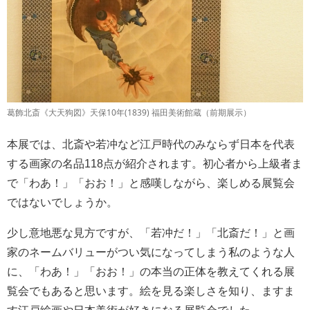
葛飾北斎《大天狗図》天保10年(1839) 福田美術館蔵（前期展示）
本展では、北斎や若冲など江戸時代のみならず日本を代表
する画家の名品118点が紹介されます。初心者から上級者ま
で「わあ！」「おお！」と感嘆しながら、楽しめる展覧会
ではないでしょうか。
少し意地悪な見方ですが、「若冲だ！」「北斎だ！」と画
家のネームバリューがつい気になってしまう私のような人
に、「わあ！」「おお！」の本当の正体を教えてくれる展
覧会でもあると思います。絵を見る楽しさを知り、ますま
す江戸絵画や日本美術が好きになる展覧会でした。