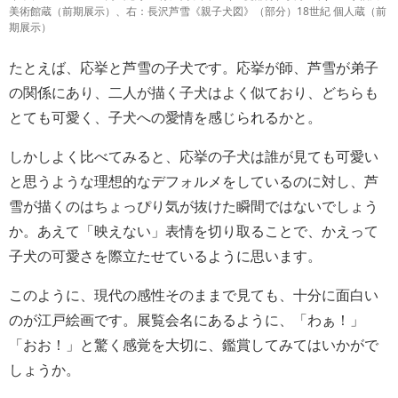
美術館蔵（前期展示）、右：長沢芦雪《親子犬図》（部分）18世紀 個人蔵（前
期展示）
たとえば、応挙と芦雪の子犬です。応挙が師、芦雪が弟子
の関係にあり、二人が描く子犬はよく似ており、どちらも
とても可愛く、子犬への愛情を感じられるかと。
しかしよく比べてみると、応挙の子犬は誰が見ても可愛い
と思うような理想的なデフォルメをしているのに対し、芦
雪が描くのはちょっぴり気が抜けた瞬間ではないでしょう
か。あえて「映えない」表情を切り取ることで、かえって
子犬の可愛さを際立たせているように思います。
このように、現代の感性そのままで見ても、十分に面白い
のが江戸絵画です。展覧会名にあるように、「わぁ！」
「おお！」と驚く感覚を大切に、鑑賞してみてはいかがで
しょうか。