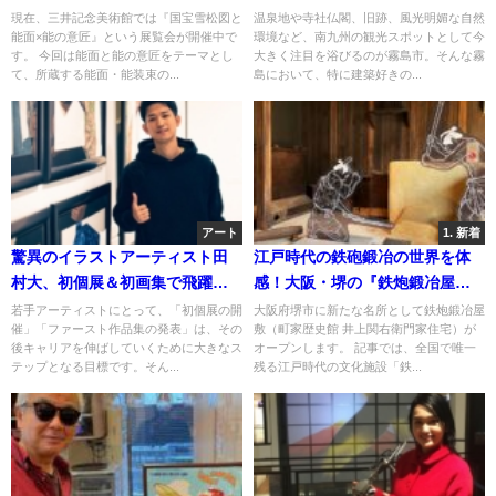
の魅力を発見できる展覧会が開
現在、三井記念美術館では『国宝雪松図と
温泉地や寺社仏閣、旧跡、風光明媚な自然
能面×能の意匠』という展覧会が開催中で
環境など、南九州の観光スポットとして今
催中！
す。 今回は能面と能の意匠をテーマとし
大きく注目を浴びるのが霧島市。そんな霧
て、所蔵する能面・能装束の...
島において、特に建築好きの...
アート
1. 新着
驚異のイラストアーティスト田
江戸時代の鉄砲鍛冶の世界を体
村大、初個展＆初画集で飛躍の
感！大阪・堺の『鉄炮鍛冶屋
年となった2021年を振り返る
敷』へ
若手アーティストにとって、「初個展の開
大阪府堺市に新たな名所として鉄炮鍛冶屋
催」「ファースト作品集の発表」は、その
敷（町家歴史館 井上関右衛門家住宅）が
後キャリアを伸ばしていくために大きなス
オープンします。 記事では、全国で唯一
テップとなる目標です。そん...
残る江戸時代の文化施設「鉄...