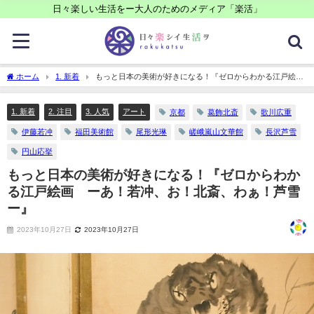
日々楽しい生活をー大人のためのメディア「楽活」
ホーム
1. 新着
もっと日本の美術が好きになる！『ゼロからわかる江戸絵
画 ーあ！若冲、お！北斎、わぁ！芦雪ー』
1. 新着
2. 注目
3. 人気
アート
京都
葛飾北斎
歌川広重
伊藤若冲
福田美術館
尾形光琳
嵯峨嵐山文華館
長沢芦雪
円山応挙
もっと日本の美術が好きになる！『ゼロからわか
る江戸絵画 ーあ！若冲、お！北斎、わぁ！芦雪
ー』
2023年10月27日
2023年10月27日