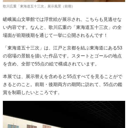
歌川広重「東海道五十三次」展示風景（前期）
嵯峨嵐山文華館では浮世絵が展示され、こちらも見逃せな
い内容です。なんと、歌川広重の「東海道五十三次」の全
場面が前期後期を通じて一挙に公開されるんです！
「東海道五十三次」は、江戸と京都を結ぶ東海道にある53
の宿場の景観を描いた作品です。スタートとゴールの地点
を含め、全部で55点の絵で構成されています。
本展では、展示替えを含めると55点すべてを見ることがで
きるとのこと。前期・後期両方の期間に訪れて、55点の鑑
賞を制覇したいところです。