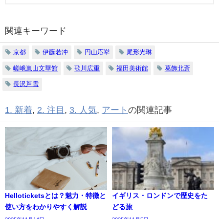
関連キーワード
京都
伊藤若冲
円山応挙
尾形光琳
嵯峨嵐山文華館
歌川広重
福田美術館
葛飾北斎
長沢芦雪
1. 新着
,
2. 注目
,
3. 人気
,
アート
の関連記事
Helloticketsとは？魅力・特徴と
イギリス・ロンドンで歴史をた
使い方をわかりやすく解説
どる旅