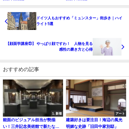
ドイツ人もおすすめ「ミュンスター」街歩き｜ハイ
ライト5選
【顔面学講座㉑】 やっぱり顔ですわ！ 人物を見る
感性の磨き方と心得
おすすめの記事
1. 新着
アート
能面のビジュアル担当が勢揃
建築好きは要注目！海辺の風光
い！三井記念美術館で新たな能
明媚な史跡「旧田中家別邸」