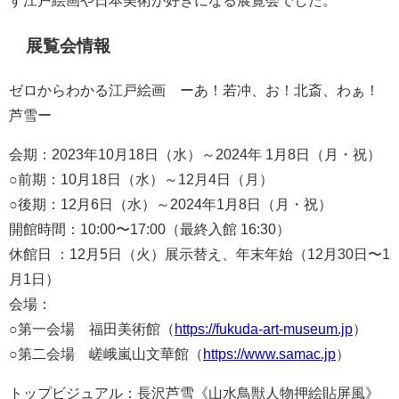
展覧会情報
ゼロからわかる江戸絵画 ーあ！若冲、お！北斎、わぁ！
芦雪ー
会期：2023年10月18日（水）～2024年 1月8日（月・祝）
○前期：10月18日（水）～12月4日（月）
○後期：12月6日（水）～2024年1月8日（月・祝）
開館時間：10:00〜17:00（最終入館 16:30）
休館日 ：12月5日（火）展示替え、年末年始（12月30日〜1
月1日）
会場：
○第一会場 福田美術館（
https://fukuda-art-museum.jp
）
○第二会場 嵯峨嵐山文華館（
https://www.samac.jp
）
トップビジュアル：長沢芦雪《山水鳥獣人物押絵貼屏風》