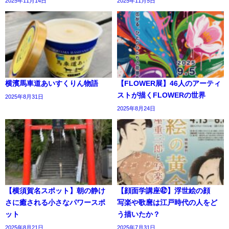
2025年11月14日
2025年11月5日
横濱馬車道あいすくりん物語
【FLOWER展】46人のアーティ
ストが描くFLOWERの世界
2025年8月31日
2025年8月24日
【横須賀名スポット】朝の静け
【顔面学講座㊷】浮世絵の顔
さに癒される小さなパワースポ
写楽や歌麿は江戸時代の人をど
ット
う描いたか？
2025年8月21日
2025年7月31日