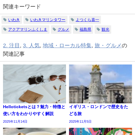
関連キーワード
いわき
いわきマリンタワー
よつくら喜一
アクアマリンふくしま
グルメ
福島県
観光
2. 注目
,
3. 人気
,
地域・ローカル特集
,
旅・グルメ
の
関連記事
Helloticketsとは？魅力・特徴と
イギリス・ロンドンで歴史をた
使い方をわかりやすく解説
どる旅
2025年11月14日
2025年11月5日