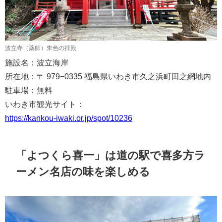
波立寺（薬師）朱色の拝殿
施設名：波立海岸
所在地：〒 979−0335 福島県いわき市久之浜町田之網地内
駐車場：無料
いわき市観光サイト：
https://kankou-iwaki.or.jp/spot/10236
「よつくら喜一」は道の駅で喜多方ラ
ーメン名店の味を楽しめる