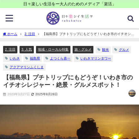
日々楽しい生活をー大人のためのメディア「楽活」
ホーム
2. 注目
【福島県】プチトリップにもどうぞ！いわき市のイチオシレ
ジャー・絶景・グルメスポット！
2. 注目
3. 人気
地域・ローカル特集
旅・グルメ
観光
グルメ
いわき
福島県
よつくら喜一
いわきマリンタワー
アクアマリンふくしま
【福島県】プチトリップにもどうぞ！いわき市の
イチオシレジャー・絶景・グルメスポット！
2023年3月27日
2025年8月28日