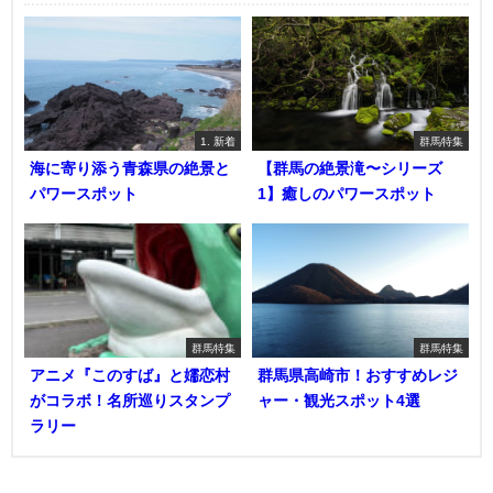
1. 新着
群馬特集
海に寄り添う青森県の絶景と
【群馬の絶景滝〜シリーズ
パワースポット
1】癒しのパワースポット
群馬特集
群馬特集
アニメ『このすば』と嬬恋村
群馬県高崎市！おすすめレジ
がコラボ！名所巡りスタンプ
ャー・観光スポット4選
ラリー