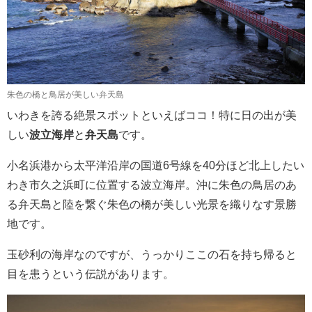
朱色の橋と鳥居が美しい弁天島
いわきを誇る絶景スポットといえばココ！特に日の出が美
しい
波立海岸
と
弁天島
です。
小名浜港から太平洋沿岸の国道6号線を40分ほど北上したい
わき市久之浜町に位置する波立海岸。沖に朱色の鳥居のあ
る弁天島と陸を繋ぐ朱色の橋が美しい光景を織りなす景勝
地です。
玉砂利の海岸なのですが、うっかりここの石を持ち帰ると
目を患うという伝説があります。