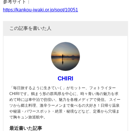
参考サイト：
https://kankou-iwaki.or.jp/spot/10051
この記事を書いた人
CHIRI
「毎日旅するように生きていく」がモットー、フォトライター
CHIRIです。鶴まう形の群馬県を中心に、時々青い海の魅力を求
めて時には車中泊で彷徨い、魅力を各種メディアで発信。 スイー
ツから郷土料理、激辛ラーメンまで食べるの大好き！日帰り温泉
や秘湯・パワースポット・絶景・秘境などなど、定番から穴場ま
で胸キュン旅巡航中。
最近書いた記事