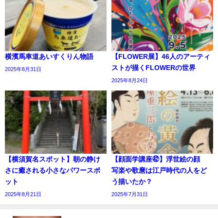
横濱馬車道あいすくりん物語
【FLOWER展】46人のアーティ
ストが描くFLOWERの世界
2025年8月31日
2025年8月24日
【横須賀名スポット】朝の静け
【顔面学講座㊷】浮世絵の顔
さに癒される小さなパワースポ
写楽や歌麿は江戸時代の人をど
ット
う描いたか？
2025年8月21日
2025年7月31日