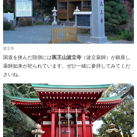
波立寺
国道を挟んだ陸側には
医王山波立寺
（波立薬師）が鎮座し
薬師如来が祀られています。ぜひ一緒に参拝してみてくだ
さいね。