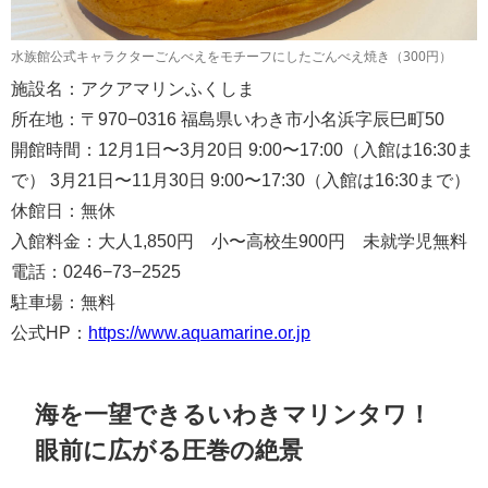
水族館公式キャラクターごんべえをモチーフにしたごんべえ焼き（300円）
施設名：アクアマリンふくしま
所在地：〒970−0316 福島県いわき市小名浜字辰巳町50
開館時間：12月1日〜3月20日 9:00〜17:00（入館は16:30ま
で） 3月21日〜11月30日 9:00〜17:30（入館は16:30まで）
休館日：無休
入館料金：大人1,850円 小〜高校生900円 未就学児無料
電話：0246−73−2525
駐車場：無料
公式HP：
https://www.aquamarine.or.jp
海を一望できるいわきマリンタワ！
眼前に広がる圧巻の絶景