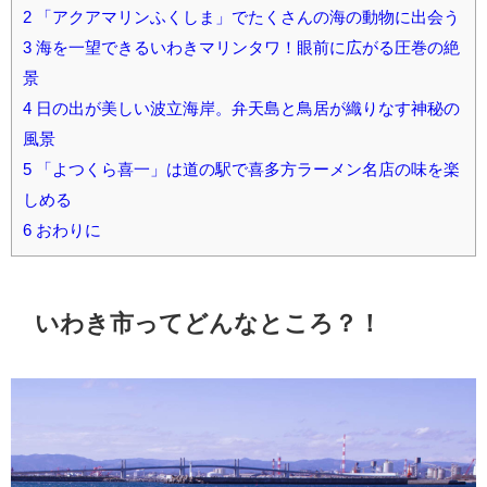
2
「アクアマリンふくしま」でたくさんの海の動物に出会う
3
海を一望できるいわきマリンタワ！眼前に広がる圧巻の絶
景
4
日の出が美しい波立海岸。弁天島と鳥居が織りなす神秘の
風景
5
「よつくら喜一」は道の駅で喜多方ラーメン名店の味を楽
しめる
6
おわりに
いわき市ってどんなところ？！