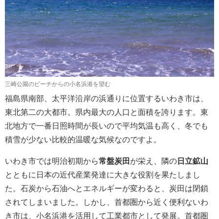
三崎公園のビーチからの小名浜港を望む
福島県南部、太平洋沿岸の浜通りに位置するいわき市は、
東北第二の大都市。県内最大の人口と面積を誇ります。東
北地方で一番日照時間が長いので平均気温も高く、冬でも
積雪が少ない比較的温暖な気候なのですよ。
いわき市では明治初期から
常盤炭田
が栄え、隣の
日立鉱山
とともに日本の近代産業発達に大きな役割を果たしまし
た。石炭から石油へとエネルギーが変わると、炭田は閉鎖
されてしまいました。しかし、首都圏から近く便利ないわ
き市は、小名浜港を活用して工業都市として発展。首都圏