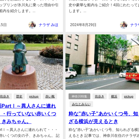
ップリンが氷川丸に乗った理由や引
史や豪華な船内をご紹介！4回にわたって
内を紹介します。...
します。...
15日
ナラザ みほ
2024年8月29日
ナラ
街歩き
歴史
pickup
赤い靴
神奈川特集
街歩き
横浜
pickup
みなとみらい
PartⅠ～異人さんに連れ
・・行っていない赤いくつ
粋な”赤い子”あかいくつ号、知
、きみちゃん。
ざる横浜が見えるとき
artⅠ～異人さんに連れられて・・・
粋な”赤い子”あかいくつ号、知られざる横
赤いくつの女の子、きみちゃん。 記
えるとき 記事では、神奈川在住のナラザ