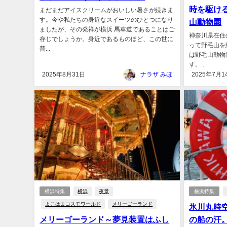
時を駆ける
まだまだアイスクリームがおいしい暑さが続きま
す。今や私たちの身近なスイーツのひとつになり
山動物園
ましたが、その発祥が横浜 馬車道であることはご
神奈川県在住
存じでしょうか。身近であるものほど、この世に
って野毛山を
普...
は野毛山動物
す。...
2025年8月31日
ナラザ みほ
2025年7月1
横浜特集
横浜
夜景
横浜特集
よこはまコスモワールド
メリーゴーランド
氷川丸時空
メリーゴーランド～夢見装置はふし
の船の汗