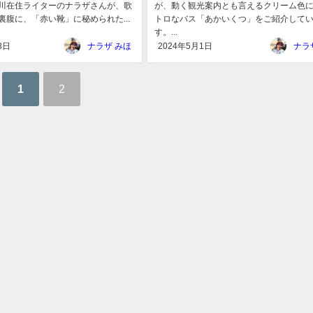
川在住ライターのナラザさんが、歌
が、動く観光案内とも言えるクリーム色
裏腹に、「赤い靴」に秘められた...
トロなバス「あかいくつ」をご紹介して
す。...
8日
ナラザ みほ
2024年5月1日
ナラ
1
2