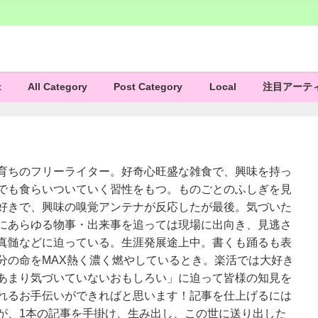
t
All Category
Post Category
Local
注目アーテ
育ちのフリーライター。好奇心旺盛な雑食で、興味を持っ
でも食らいついていく習性をもつ。ものごとのふしぎを見
好きで、興味の嗅覚アンテナが反応したが最後。気づいた
にあらゆる物事・出来事を追っては現場に出向き、見逃さ
真髄などに迫っている。生涯発展途上中。書くも踊るも表
分の命をMAX熱く濃く燃やしているとき。楽活では大好き
あまり気づいていないおもしろい」に迫って皆様の知見を
れるお手伝いができればと思います！記事を仕上げるには
が、1本の記事を手掛け、生み出し、この世に送り出した