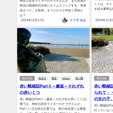
神奈川在住ライターのナラザさんが、まち全体が
ｔⅡは、チャ
明治の開港時代当初にタイムスリップする「馬車
き続き豪華な船
道まつり」を取材。まつりが３０年続く理由と
は？...
2024年12月17日
ナラザ みほ
2024年11月
横浜特集
街歩き
歴史
pickup
赤い靴
横浜特集
赤い靴秘話PartⅡ～邂逅～それぞれ
赤い靴秘話
の赤いくつ
られて・
の女の子
赤い靴秘話PartⅡ～邂逅～それぞれの赤いくつ 記
事では、神奈川在住ライターのナラザさんが、
赤い靴秘話P
PartⅠに引き続き記事では、歌の知名度とは裏腹
行っていない