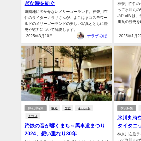
ぎな時を紡ぐ
神奈川在住の
って氷川丸の
遊園地に欠かせないメリーゴーランド。神奈川在
のPartⅣ
住のライターナラザさんが、よこはまコスモワー
川丸の歴史を改
ルドのメリーゴーランドの美しい写真とともに歴
史や魅力について解説します。...
2025年3月10日
ナラザ みほ
2025年1月2
神奈川特集
観光
歴史
イベント
横浜特集
まつり
氷川丸時空
蹄鉄の音が響くまち～馬車道まつり
タイタニ
2024、想い重なり30年
神奈川在住ラ
って氷川丸の