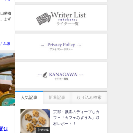
毛山動物
弾。まず
ザ みほ
人気記事
新着記事
絞り込み検索
京都・祇園のディープなカ
フェ「カフェみずうみ」取
材レポート！
船は
京都特集