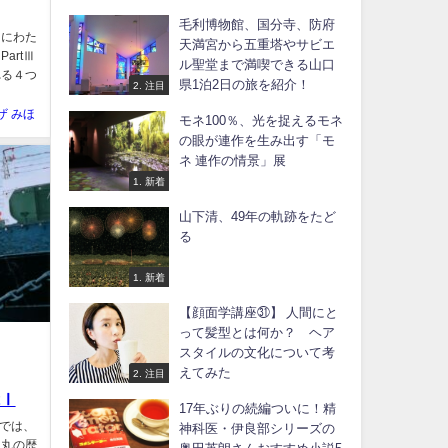
毛利博物館、国分寺、防府
回にわた
天満宮から五重塔やサビエ
artⅢ
ル聖堂まで満喫できる山口
れる４つ
県1泊2日の旅を紹介！
2. 注目
ザ みほ
モネ100％、光を捉えるモネ
の眼が連作を生み出す「モ
ネ 連作の情景」展
1. 新着
山下清、49年の軌跡をたど
る
1. 新着
【顔面学講座㉛】 人間にと
って髪型とは何か？ ヘア
スタイルの文化について考
えてみた
2. 注目
tⅠ
17年ぶりの続編ついに！精
事では、
神科医・伊良部シリーズの
川丸の歴