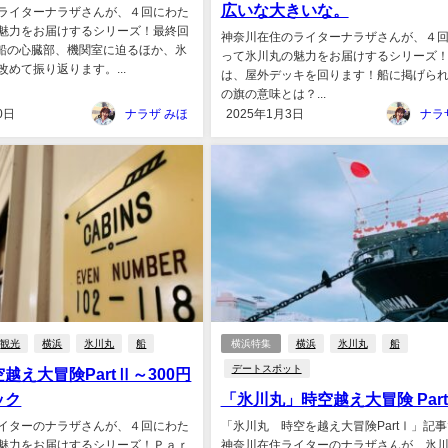
広いな大きいな。
ライターナラザさんが、４回にわた
魅力をお届けするシリーズ！最終回
神奈川在住のライターナラザさんが、４
は、船の心臓部、機関室に迫るほか、氷
って氷川丸の魅力をお届けするシリーズ！P
めて振り返ります。...
は、屋外デッキを回ります！船に掲げら
の旗の意味とは？...
0日
ナラザ みほ
2025年1月3日
ナラ
観光
横浜
氷川丸
船
横浜特集
横浜
氷川丸
船
デートスポット
越え大冒険PartⅡ～300円
ック
「氷川丸」時空越え大冒険 Par
イターのナラザさんが、４回にわた
「氷川丸 時空を越え大冒険PartⅠ」記
魅力をお届けするシリーズ！Ｐａｒ
神奈川在住ライターのナラザさんが、氷