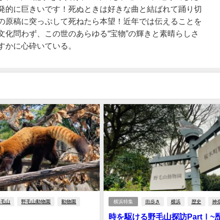
発的に巨きいです！死ぬときは好きな曲と結ばれて踊り切
の原稿に突っぷして死ねたら本望！近年では伝えることを
文化問わず、この世のあらゆる“宝物”の輝きと素晴らしさ
すかに心砕いている。
野毛山
野毛山動物園
動物園
横浜特集
街歩き
横浜
歴史
神
時を駆ける野毛山探訪PartⅠ~