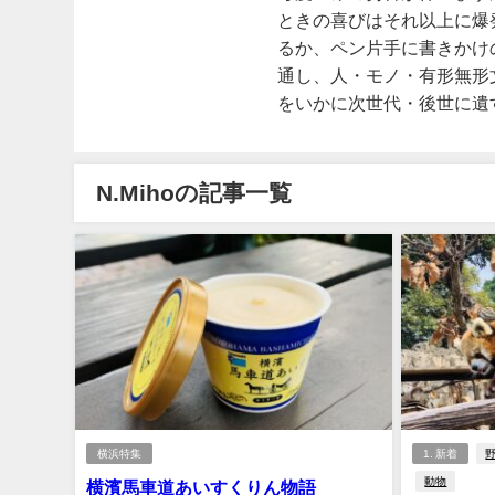
ときの喜びはそれ以上に爆
るか、ペン片手に書きかけ
通し、人・モノ・有形無形
をいかに次世代・後世に遺
N.Mihoの記事一覧
横浜特集
1. 新着
動物
横濱馬車道あいすくりん物語