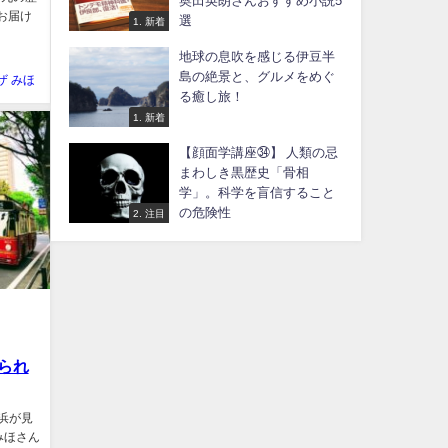
奥田英朗さんおすすめ小説5
お届け
選
1. 新着
地球の息吹を感じる伊豆半
島の絶景と、グルメをめぐ
ザ みほ
る癒し旅！
1. 新着
【顔面学講座㉞】 人類の忌
まわしき黒歴史「骨相
学」。科学を盲信すること
の危険性
2. 注目
られ
浜が見
みほさん