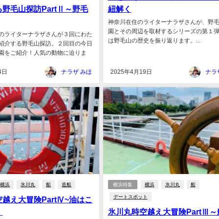
野毛山探訪PartⅡ～野毛
紐解く
神奈川在住のライターナラザさんが、野
園とその周辺を取材するシリーズの第１
のライターナラザさんが３回にわた
は野毛山の歴史を振り返ります。...
紹介する野毛山探訪。２回目の今日
園をご紹介！人気の動物に迫りま
4日
ナラザ みほ
2025年4月19日
ナラ
横浜
氷川丸
船
造船
横浜特集
横浜
氷川丸
船
デートスポット
越え大冒険PartⅣ~油はこ
。
氷川丸時空越え大冒険PartⅢ～