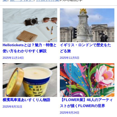
Helloticketsとは？魅力・特徴と
イギリス・ロンドンで歴史をた
使い方をわかりやすく解説
どる旅
2025年11月14日
2025年11月5日
横濱馬車道あいすくりん物語
【FLOWER展】46人のアーティ
ストが描くFLOWERの世界
2025年8月31日
2025年8月24日