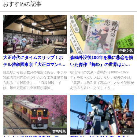
おすすめの記事
アート
伝統文化
大正時代にタイムスリップ！ホ
森鴎外没後100年を機に悲恋を描
テル雅叙園東京「大正ロマン×百
いた傑作『舞姫』の世界はいか
段階段」でレトロで優雅な世界
が？時は19世紀末、ベルリンで
目黒駅から徒歩数分の場所にある、ホテル
明治時代の文豪・森鴎外（1862～1922
雅叙園東京内のクラシカルな木造建築で知
年）を知らない人はいない。鴎外の小説
を堪能してきました！
の豊太郎とエリスの物語。
られる「百段階段」。 「百段階段」で
『舞姫』は教科書で読んだ、という記憶が
は、毎年定期的に企画展が開催...
ある方も多いことでしょう...
群馬特集
アート