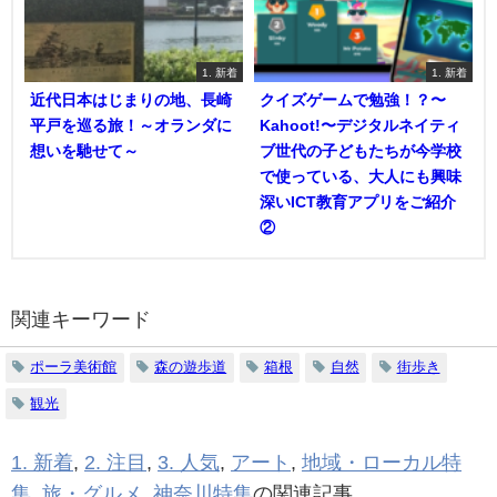
1. 新着
1. 新着
近代日本はじまりの地、長崎
クイズゲームで勉強！？〜
平戸を巡る旅！～オランダに
Kahoot!〜デジタルネイティ
想いを馳せて～
ブ世代の子どもたちが今学校
で使っている、大人にも興味
深いICT教育アプリをご紹介
②
関連キーワード
ポーラ美術館
森の遊歩道
箱根
自然
街歩き
観光
1. 新着
,
2. 注目
,
3. 人気
,
アート
,
地域・ローカル特
集
,
旅・グルメ
,
神奈川特集
の関連記事