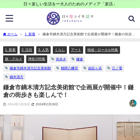
日々楽しい生活をー大人のためのメディア「楽活」
ホーム
1. 新着
鎌倉市鏑木清方記念美術館で企画展が開催中！鎌倉の街歩き
も楽しんで！
1. 新着
2. 注目
3. 人気
くらし
アート
地域・ローカル特集
旅・グルメ
神奈川特集
街歩き
鎌倉
鎌倉市鏑木清方記念美術館
鶴岡八幡宮
由比ヶ浜
江ノ電
鏑木清方
鎌倉市鏑木清方記念美術館で企画展が開催中！鎌
倉の街歩きも楽しんで！
2024年1月26日
2024年2月26日