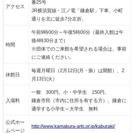
番25号
アクセス
JR横須賀線・江ノ電「鎌倉駅」下車、小町
通りを北に徒歩7分左折。
午前9時00分～午後5時00分（最終入館は午
後4時30分まで）
時間
※団体でのご来館を希望される場合は、事前
にご連絡ください。
毎週月曜日（2月12日(月・振）は開館）、2
休館日
月13日(火）
一般 300円、小・中学生 150円、
入場料
鎌倉市民（市内に住所を有する方）、鎌倉に
通学する小学生～大学生 無料
公式ホー
http://www.kamakura-arts.or.jp/kaburaki/
ムページ