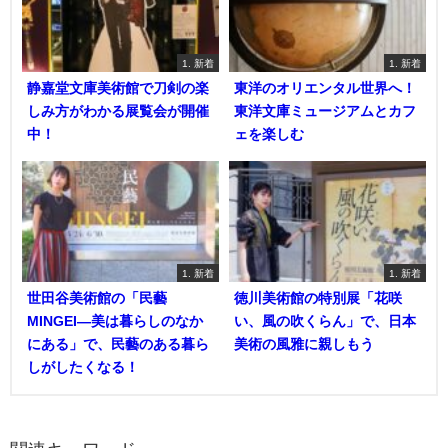
1. 新着
1. 新着
静嘉堂文庫美術館で刀剣の楽
東洋のオリエンタル世界へ！
しみ方がわかる展覧会が開催
東洋文庫ミュージアムとカフ
中！
ェを楽しむ
1. 新着
1. 新着
世田谷美術館の「民藝
徳川美術館の特別展「花咲
MINGEI―美は暮らしのなか
い、風の吹くらん」で、日本
にある」で、民藝のある暮ら
美術の風雅に親しもう
しがしたくなる！