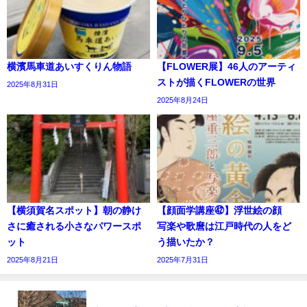
横濱馬車道あいすくりん物語
【FLOWER展】46人のアーティ
ストが描くFLOWERの世界
2025年8月31日
2025年8月24日
【横須賀名スポット】朝の静け
【顔面学講座㊷】浮世絵の顔
さに癒される小さなパワースポ
写楽や歌麿は江戸時代の人をど
ット
う描いたか？
2025年8月21日
2025年7月31日