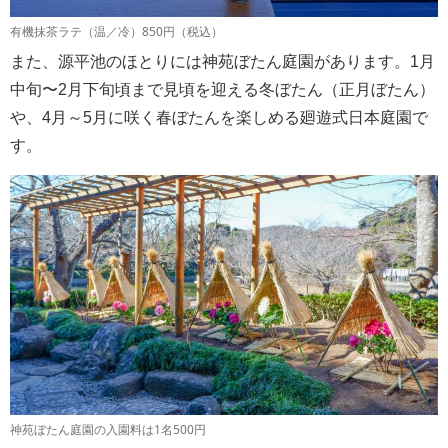
有機抹茶ラテ（温／冷）850円（税込）
また、源平池のほとりには神苑ぼたん庭園があります。1月
中旬〜2月下旬頃まで見頃を迎える冬ぼたん（正月ぼたん）
や、4月～5月に咲く春ぼたんを楽しめる廻遊式日本庭園で
す。
神苑ぼたん庭園の入園料は1名500円