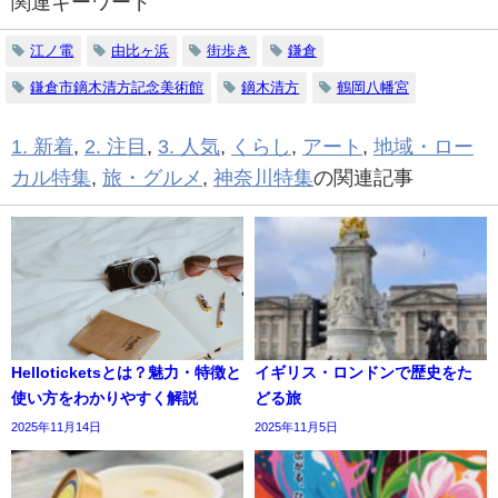
関連キーワード
江ノ電
由比ヶ浜
街歩き
鎌倉
鎌倉市鏑木清方記念美術館
鏑木清方
鶴岡八幡宮
1. 新着
,
2. 注目
,
3. 人気
,
くらし
,
アート
,
地域・ロー
カル特集
,
旅・グルメ
,
神奈川特集
の関連記事
Helloticketsとは？魅力・特徴と
イギリス・ロンドンで歴史をた
使い方をわかりやすく解説
どる旅
2025年11月14日
2025年11月5日