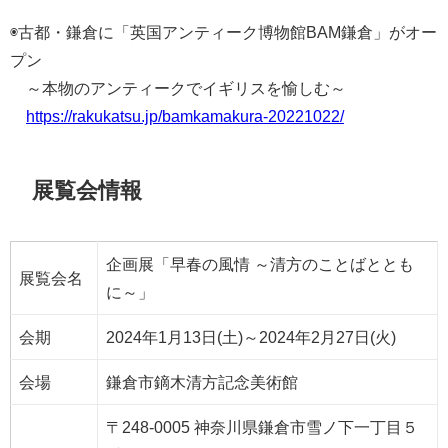
◉古都・鎌倉に「英国アンティーク博物館BAM鎌倉」がオー
プン
～本物のアンティークでイギリスを愉しむ～
https://rakukatsu.jp/bamkamakura-20221022/
展覧会情報
企画展「早春の風情 ～清方のことばととも
展覧会名
に～」
会期
2024年1月13日(土)～2024年2月27日(火)
会場
鎌倉市鏑木清方記念美術館
〒248-0005 神奈川県鎌倉市雪ノ下一丁目５