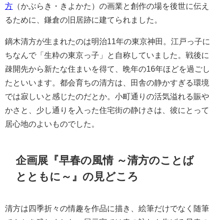
方
（かぶらき・きよかた）の画業と創作の場を後世に伝え
るために、鎌倉の旧居跡に建てられました。
鏑木清方が生まれたのは明治11年の東京神田。江戸っ子に
ちなんで「生粋の東京っ子」と自称していました。戦後に
疎開先から新たな住まいを得て、晩年の16年ほどを過ごし
たといいます。都会育ちの清方は、田舎の静かすぎる環境
では寂しいと感じたのだとか。小町通りの活気溢れる賑や
かさと、少し通りを入った住宅街の静けさは、彼にとって
居心地のよいものでした。
企画展『早春の風情 ～清方のことば
とともに～』の見どころ
清方は四季折々の情趣を作品に描き、絵筆だけでなく随筆