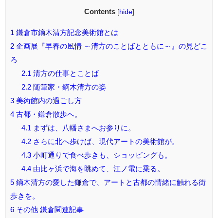
Contents
[
hide
]
1
鎌倉市鏑木清方記念美術館とは
2
企画展『早春の風情 ～清方のことばとともに～』の見どこ
ろ
2.1
清方の仕事とことば
2.2
随筆家・鏑木清方の姿
3
美術館内の過ごし方
4
古都・鎌倉散歩へ。
4.1
まずは、八幡さまへお参りに。
4.2
さらに北へ歩けば、現代アートの美術館が。
4.3
小町通りで食べ歩きも、ショッピングも。
4.4
由比ヶ浜で海を眺めて、江ノ電に乗る。
5
鏑木清方の愛した鎌倉で、アートと古都の情緒に触れる街
歩きを。
6
その他 鎌倉関連記事