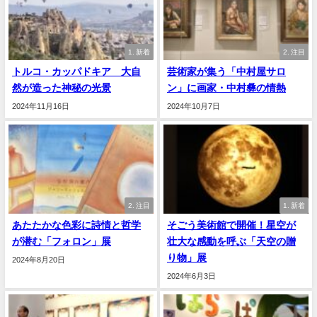
1. 新着
2. 注目
トルコ・カッパドキア 大自
芸術家が集う「中村屋サロ
然が造った神秘の光景
ン」に画家・中村彝の情熱
2024年11月16日
2024年10月7日
2. 注目
1. 新着
あたたかな色彩に詩情と哲学
そごう美術館で開催！星空が
が潜む「フォロン」展
壮大な感動を呼ぶ「天空の贈
り物」展
2024年8月20日
2024年6月3日