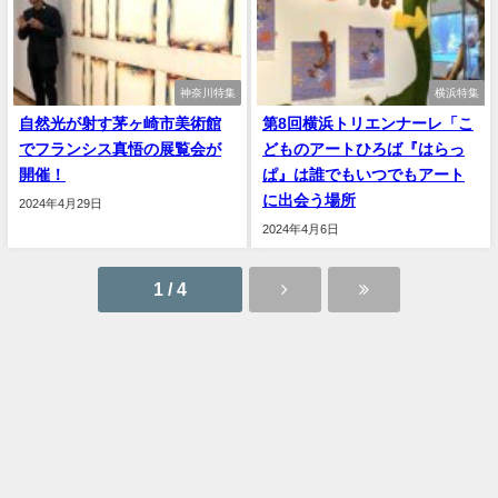
神奈川特集
横浜特集
自然光が射す茅ヶ崎市美術館
第8回横浜トリエンナーレ「こ
でフランシス真悟の展覧会が
どものアートひろば『はらっ
開催！
ぱ』は誰でもいつでもアート
に出会う場所
2024年4月29日
2024年4月6日
1 / 4