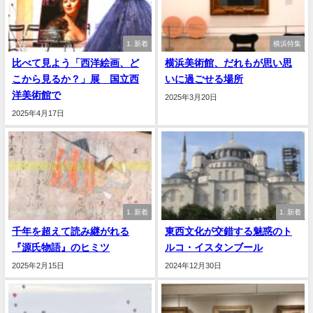
1. 新着
横浜特集
比べて見よう「西洋絵画、ど
横浜美術館、だれもが思い思
こから見るか？」展 国立西
いに過ごせる場所
洋美術館で
2025年3月20日
2025年4月17日
1. 新着
1. 新着
千年を超えて読み継がれる
東西文化が交錯する魅惑のト
『源氏物語』のヒミツ
ルコ・イスタンブール
2025年2月15日
2024年12月30日