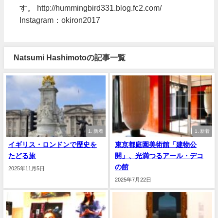
す。 http://hummingbird331.blog.fc2.com/
Instagram：okiron2017
Natsumi Hashimotoの記事一覧
1. 新着
1. 新着
イギリス・ロンドンで歴史を
東京都庭園美術館「建物公
たどる旅
開」、光満つるアール・デコ
の館
2025年11月5日
2025年7月22日