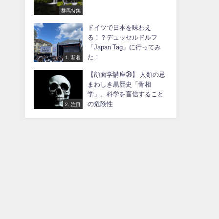
群馬特集
ドイツで日本を味わえ
る！？デュッセルドルフ
「Japan Tag」に行ってみ
た！
1. 新着
【顔面学講座㉞】 人類の忌
まわしき黒歴史「骨相
学」。科学を盲信すること
の危険性
2. 注目