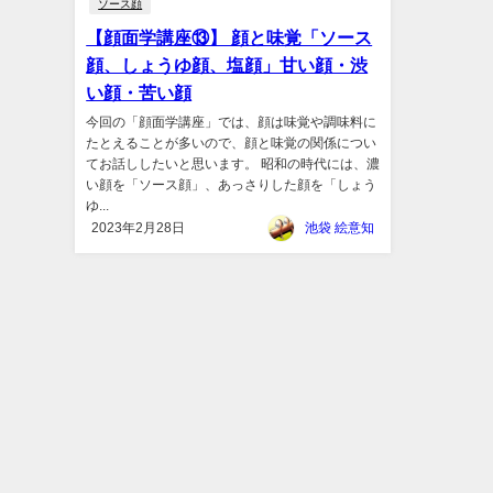
ソース顔
【顔面学講座⑬】 顔と味覚「ソース
顔、しょうゆ顔、塩顔」甘い顔・渋
い顔・苦い顔
今回の「顔面学講座」では、顔は味覚や調味料に
たとえることが多いので、顔と味覚の関係につい
てお話ししたいと思います。 昭和の時代には、濃
い顔を「ソース顔」、あっさりした顔を「しょう
ゆ...
2023年2月28日
池袋 絵意知