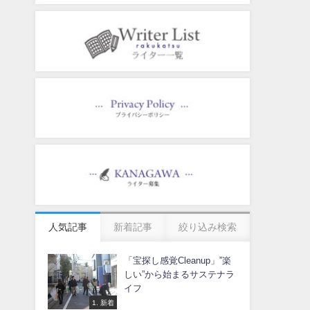
人気記事
新着記事
絞り込み検索
「宝探し感覚Cleanup」”楽
しい”から始まるサステナラ
イフ
1. 新着