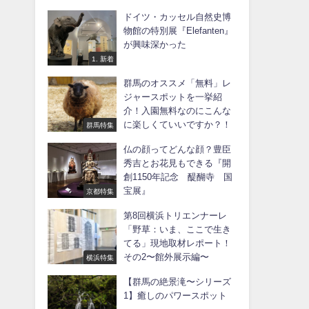
ドイツ・カッセル自然史博
物館の特別展『Elefanten』
が興味深かった
1. 新着
群馬のオススメ「無料」レ
ジャースポットを一挙紹
介！入園無料なのにこんな
に楽しくていいですか？！
群馬特集
仏の顔ってどんな顔？豊臣
秀吉とお花見もできる『開
創1150年記念 醍醐寺 国
宝展』
京都特集
第8回横浜トリエンナーレ
「野草：いま、ここで生き
てる」現地取材レポート！
その2〜館外展示編〜
横浜特集
【群馬の絶景滝〜シリーズ
1】癒しのパワースポット