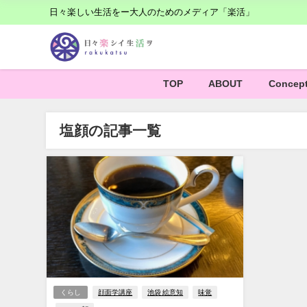
日々楽しい生活をー大人のためのメディア「楽活」
TOP
ABOUT
Concep
塩顔の記事一覧
くらし
顔面学講座
池袋 絵意知
味覚