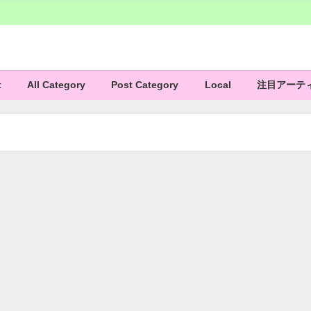
t
All Category
Post Category
Local
注目アーテ