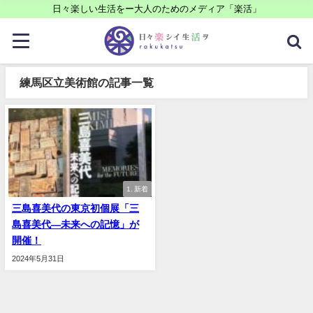
日々楽しい生活をー大人のためのメディア「楽活」
練馬区立美術館の記事一覧
1. 新着
三島喜美代の東京初個展「三
島喜美代―未来への記憶」が
開催！
2024年5月31日