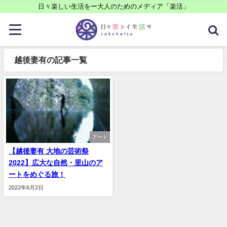
日々楽しい生活をー大人のためのメディア「楽活」
越後妻有の記事一覧
アート
【越後妻有 大地の芸術祭
2022】広大な自然・里山のア
ートをめぐる旅！
2022年6月2日