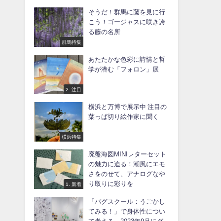
そうだ！群馬に藤を見に行
こう！ゴージャスに咲き誇
る藤の名所
群馬特集
あたたかな色彩に詩情と哲
学が潜む「フォロン」展
2. 注目
横浜と万博で展示中 注目の
葉っぱ切り絵作家に聞く
横浜特集
廃盤海図MINIレターセット
の魅力に迫る！潮風にエモ
さをのせて、アナログなや
り取りに彩りを
1. 新着
「バグスクール：うごかし
てみる！」で身体性につい