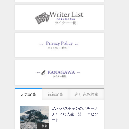
人気記事
新着記事
絞り込み検索
CVセバスチャンのハチャメ
チャ？な人生日誌 ー エピソ
ード1
1. 新着