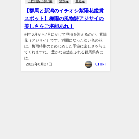
下仁田あじさい園
清水寺
眞光寺
【群馬と新潟のイチオシ紫陽花鑑賞
スポット】梅雨の風物詩アジサイの
美しさをご堪能あれ！
例年6月から7月にかけて見頃を迎えるのが、紫陽
花（アジサイ）です。満開になった淡い色の花
は、梅雨時期のじめじめした季節に楽しさを与え
てくれますね。 豊かな自然あふれる群馬県内に
は、...
2022年6月27日
CHIRI