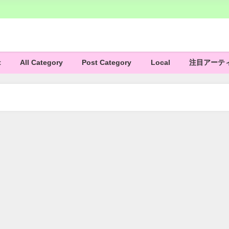
t
All Category
Post Category
Local
注目アーテ