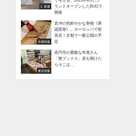
て考える。2023年9月にグ
ランドオープンしたBUGで
1. 新着
開催
若冲の色鮮やかな巻物《果
蔬図巻》、ヨーロッパで新
発見！京都で一般公開の予
定
京都特集
高円寺の素敵な本屋さん
「蟹ブックス」扉を開けた
らそこは…
東京特集