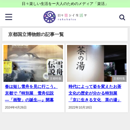
日々楽しい生活をー大人のためのメディア「楽活」
京都国立博物館の記事一覧
京都特集
京都特集
春は短し雪舟を見に行こう。
時代によって姿を変えたお茶
京都で『特別展 雪舟伝説
文化の歴史が分かる特別展
―「画聖」の誕生―』開幕
「京に生きる文化 茶の湯」
2024年4月26日
2022年10月18日