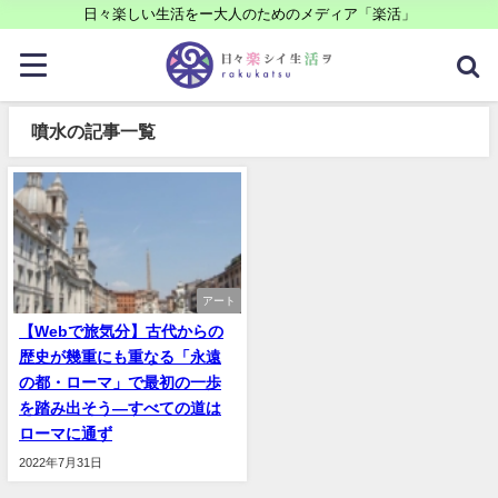
日々楽しい生活をー大人のためのメディア「楽活」
噴水の記事一覧
アート
【Webで旅気分】古代からの
歴史が幾重にも重なる「永遠
の都・ローマ」で最初の一歩
を踏み出そう—すべての道は
ローマに通ず
2022年7月31日