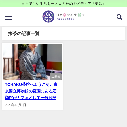
日々楽しい生活をー大人のためのメディア「楽活」
抹茶の記事一覧
1. 新着
TOHAKU茶館へようこそ。東
京国立博物館の庭園にある応
挙館がカフェとして一般公開
2023年12月1日