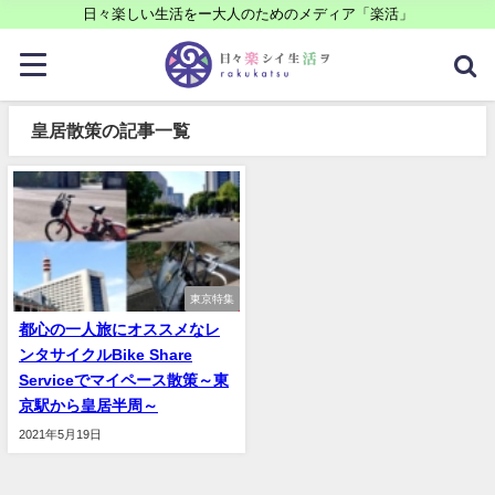
日々楽しい生活をー大人のためのメディア「楽活」
皇居散策の記事一覧
東京特集
都心の一人旅にオススメなレ
ンタサイクルBike Share
Serviceでマイペース散策～東
京駅から皇居半周～
2021年5月19日