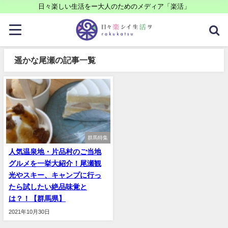
日々楽しい生活をー大人のためのメディア「楽活」
遥かな尾瀬の記事一覧
群馬特集
人気温泉地・片品村のご当地
グルメを一挙大紹介！尾瀬観
光やスキー、キャンプに行っ
たら試したい絶品味覚と
は？！【群馬県】
2021年10月30日