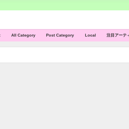
t
All Category
Post Category
Local
注目アーテ