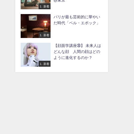
@東京
1. 新着
パリが最も芸術的に華やい
だ時代「ベル・エポック」
1. 新着
【顔面学講座㊱】 未来人は
どんな顔 人間の顔はどの
ように進化するのか？
1. 新着