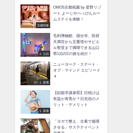
OMO5京都祇園 by 星野リゾ
ート よーじやべっぴんルー
ムステイを体験！
京都特集
毛利博物館、国分寺、防府
天満宮から五重塔やサビエ
ル聖堂まで満喫できる山口
県1泊2日の旅を紹介！
2. 注目
ニューヨーク・ステート・
オブ・マインド エピソード
４
1. 新着
【顔面学講座㊶】日焼けは
有益か有害か？日光浴のメ
リット・デメリット
1. 新着
「ヨガで整え、古着で循環
させる」サステナイベント