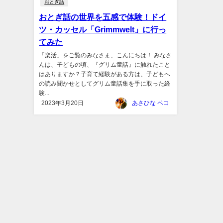
おとぎ話
おとぎ話の世界を五感で体験！ドイ
ツ・カッセル「Grimmwelt」に行っ
てみた
「楽活」をご覧のみなさま、こんにちは！ みなさ
んは、子どもの頃、『グリム童話』に触れたこと
はありますか？子育て経験がある方は、子どもへ
の読み聞かせとしてグリム童話集を手に取った経
験...
2023年3月20日
あさひな ペコ