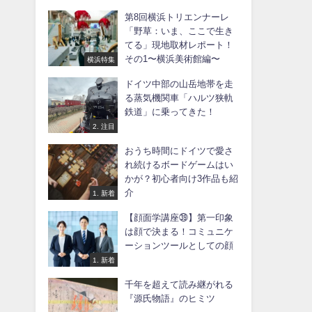
第8回横浜トリエンナーレ
「野草：いま、ここで生き
てる」現地取材レポート！
その1〜横浜美術館編〜
横浜特集
ドイツ中部の山岳地帯を走
る蒸気機関車「ハルツ狭軌
鉄道」に乗ってきた！
2. 注目
おうち時間にドイツで愛さ
れ続けるボードゲームはい
かが？初心者向け3作品も紹
介
1. 新着
【顔面学講座㊴】第一印象
は顔で決まる！コミュニケ
ーションツールとしての顔
1. 新着
千年を超えて読み継がれる
『源氏物語』のヒミツ