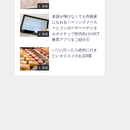
1. 新着
楽器が弾けなくても作曲家
になれる！〜ソングメーカ
ーとコンポーザー〜デジタ
ルネイティブ世代向けのICT
1. 新着
教育アプリをご紹介①
パリに行ったら絶対に行き
たいオススメのお店9選
1. 新着