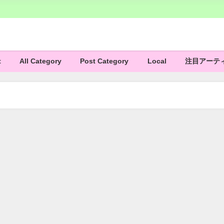
t
All Category
Post Category
Local
注目アーテ