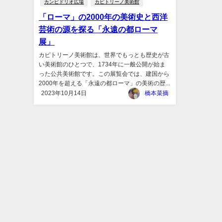
カンピドリオ広場
カピトリーノ美術館
「ローマ」の2000年の美術史と西洋
芸術の源を探る「永遠の都ローマ
展」
カピトリーノ美術館は、世界でもっとも歴史が古
い美術館のひとつで、1734年に一般公開が始ま
った公共美術館です。この展覧会では、建国から
2000年を超える「永遠の都ローマ」の美術の歴...
2023年10月14日
橋本菜摘