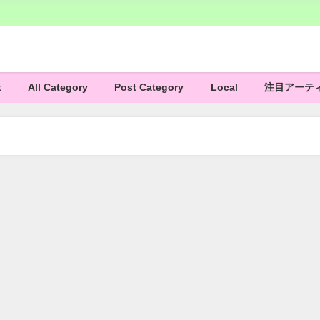
t
All Category
Post Category
Local
注目アーテ