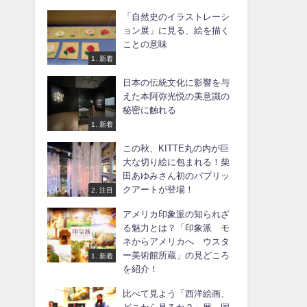
「自然史のイラストレーシ
ョン展」に見る、絵を描く
ことの意味
1. 新着
日本の伝統文化に影響を与
えた本阿弥光悦の美意識の
秘密に触れる
1. 新着
この秋、KITTE丸の内が巨
大な切り絵に包まれる！柴
田あゆみさん初のパブリッ
クアートが登場！
2. 注目
アメリカ印象派の知られざ
る魅力とは？「印象派 モ
ネからアメリカへ ウスタ
ー美術館所蔵」の見どころ
1. 新着
を紹介！
比べて見よう「西洋絵画、