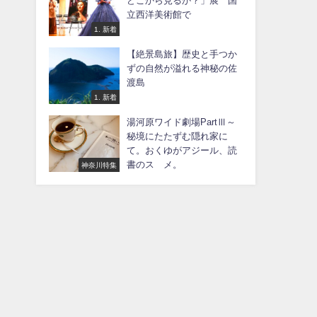
どこから見るか？」展 国
立西洋美術館で
1. 新着
【絶景島旅】歴史と手つか
ずの自然が溢れる神秘の佐
渡島
1. 新着
湯河原ワイド劇場PartⅢ～
秘境にたたずむ隠れ家に
て。おくゆがアジール、読
書のスゝメ。
神奈川特集