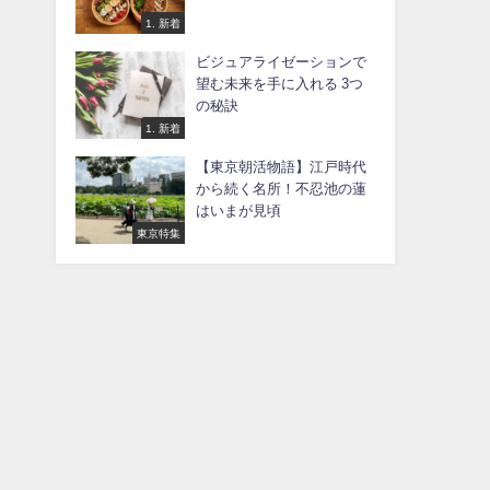
1. 新着
ビジュアライゼーションで
望む未来を手に入れる 3つ
の秘訣
1. 新着
【東京朝活物語】江戸時代
から続く名所！不忍池の蓮
はいまが見頃
東京特集