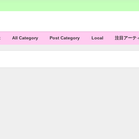
t
All Category
Post Category
Local
注目アーテ