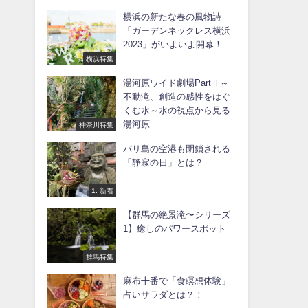
横浜の新たな春の風物詩
「ガーデンネックレス横浜
2023」がいよいよ開幕！
横浜特集
湯河原ワイド劇場PartⅡ～
不動滝、創造の感性をはぐ
くむ水～水の視点から見る
湯河原
神奈川特集
バリ島の空港も閉鎖される
「静寂の日」とは？
1. 新着
【群馬の絶景滝〜シリーズ
1】癒しのパワースポット
群馬特集
麻布十番で「食瞑想体験」
占いサラダとは？！