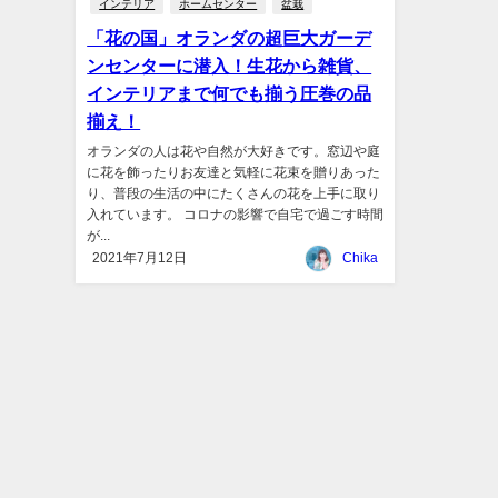
インテリア
ホームセンター
盆栽
「花の国」オランダの超巨大ガーデ
ンセンターに潜入！生花から雑貨、
インテリアまで何でも揃う圧巻の品
揃え！
オランダの人は花や自然が大好きです。窓辺や庭
に花を飾ったりお友達と気軽に花束を贈りあった
り、普段の生活の中にたくさんの花を上手に取り
入れています。 コロナの影響で自宅で過ごす時間
が...
2021年7月12日
Chika