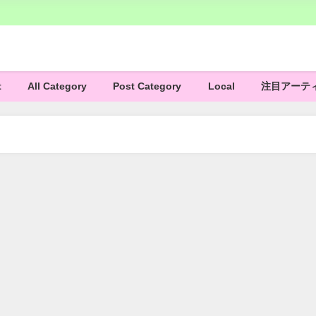
t
All Category
Post Category
Local
注目アーテ