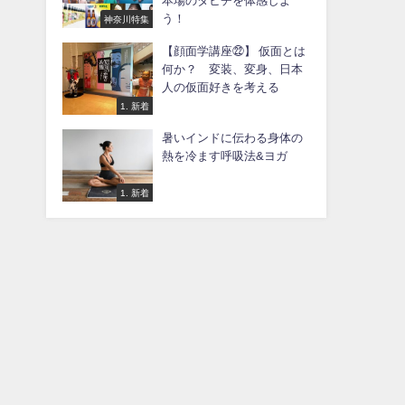
本場のタヒチを体感しよ
う！
神奈川特集
【顔面学講座㉒】 仮面とは
何か？ 変装、変身、日本
人の仮面好きを考える
1. 新着
暑いインドに伝わる身体の
熱を冷ます呼吸法&ヨガ
1. 新着