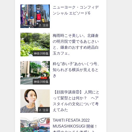
ニューヨーク・コンフィデ
ンシャル エピソード6
2. 注目
梅雨時こそ美しい。北鎌倉
の明月院で愛でるあじさい
と、鎌倉のおすすめ絶品白
玉カフェ。
神奈川特集
粋な”赤い子”あかいくつ号、
知られざる横浜が見えると
き
神奈川特集
【顔面学講座㉛】 人間にと
って髪型とは何か？ ヘア
スタイルの文化について考
えてみた
2. 注目
TAHITI FESATA 2022
MUSASHIKOSUGI 開催！