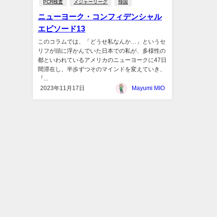
PCR検査
メジャーリーグ
帰国
ニューヨーク・コンフィデンシャル
エピソード13
このコラムでは、「どうせ私なんか…」というセ
リフが頭に浮かんでいた日本での私が、多様性の
都といわれているアメリカのニューヨークに47日
間滞在し、半歩ずつそのマインドを変えていき、
『...
2023年11月17日
Mayumi MIO