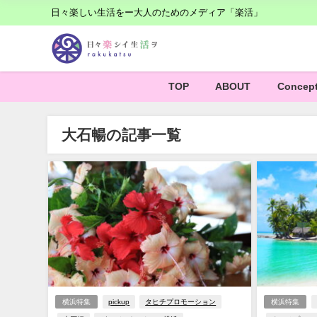
日々楽しい生活をー大人のためのメディア「楽活」
TOP
ABOUT
Concep
大石暢の記事一覧
横浜特集
pickup
タヒチプロモーション
横浜特集