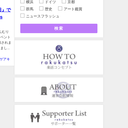
横浜
ドイツ
京都
群馬
歴史
アート鑑賞
日』で
ニュースフラッシュ
s
検索
んむり
イベント
催されま
し...
ゲアキ