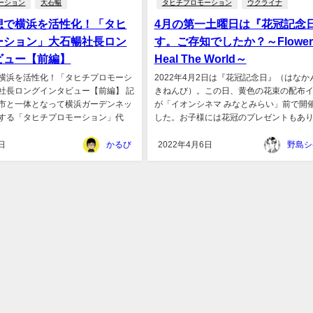
ーション
大石暢
タヒチプロモーション
ウクライナ
想で横浜を活性化！「タヒ
4月の第一土曜日は『花冠記念
ーション」大石暢社長ロン
す。ご存知でしたか？～Flower
ビュー【前編】
Heal The World～
横浜を活性化！「タヒチプロモーシ
2022年4月2日は『花冠記念日』（はなか
社長ロングインタビュー【前編】 記
きねんび）。この日、黄色の花束の配布
市と一体となって横浜ガーデンネッ
が「イオンシネマ みなとみらい」前で開
する「タヒチプロモーション」代
した。お子様には花冠のプレゼントもありま
日
かるび
2022年4月6日
野島シ