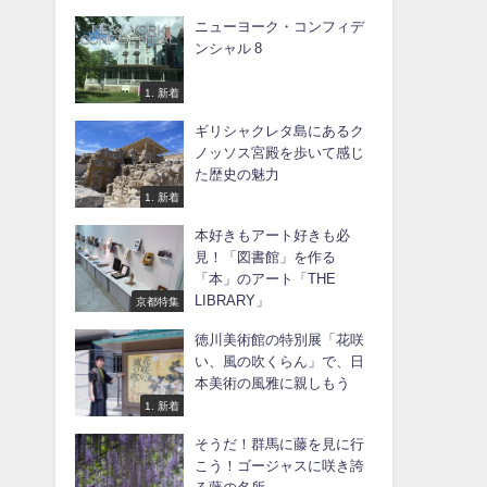
ニューヨーク・コンフィデ
ンシャル 8
1. 新着
ギリシャクレタ島にあるク
ノッソス宮殿を歩いて感じ
た歴史の魅力
1. 新着
本好きもアート好きも必
見！「図書館」を作る
「本」のアート「THE
LIBRARY」
京都特集
徳川美術館の特別展「花咲
い、風の吹くらん」で、日
本美術の風雅に親しもう
1. 新着
そうだ！群馬に藤を見に行
こう！ゴージャスに咲き誇