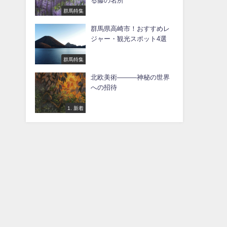
る藤の名所
群馬特集
群馬県高崎市！おすすめレ
ジャー・観光スポット4選
群馬特集
北欧美術―――神秘の世界
への招待
1. 新着