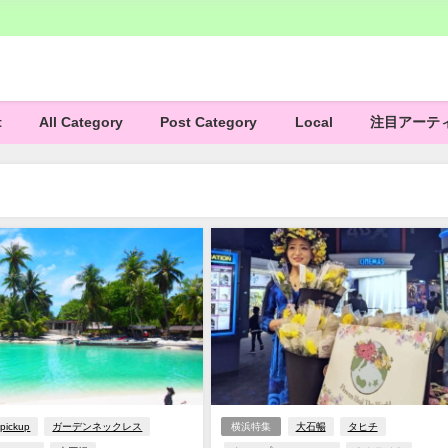
t
All Category
Post Category
Local
注目アーテ
pickup
ガーデンネックレス
横浜特集
大石暢
タヒチ