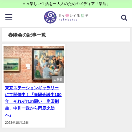
日々楽しい生活をー大人のためのメディア「楽活」
春陽会の記事一覧
1. 新着
東京ステーションギャラリー
にて開催中！『春陽会誕生100
年 それぞれの闘い 岸田劉
生、中川一政から岡鹿之助
へ』
2023年10月13日