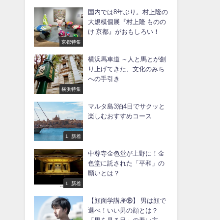
国内では8年ぶり。村上隆の
大規模個展『村上隆 ものの
け 京都』がおもしろい！
京都特集
横浜馬車道 ～人と馬とが創
り上げてきた、文化のみち
への手引き
横浜特集
マルタ島3泊4日でサクッと
楽しむおすすめコース
1. 新着
中尊寺金色堂が上野に！金
色堂に託された「平和」の
願いとは？
1. 新着
【顔面学講座⑱】 男は顔で
選べ！いい男の顔とは？