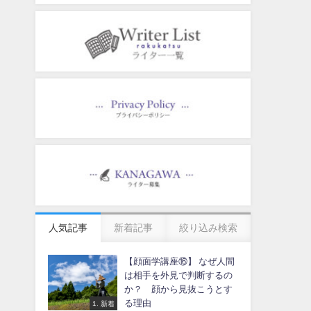
人気記事
新着記事
絞り込み検索
【顔面学講座⑯】 なぜ人間
は相手を外見で判断するの
か？ 顔から見抜こうとす
る理由
1. 新着