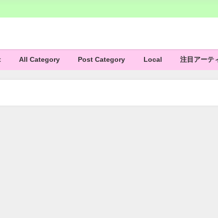
t
All Category
Post Category
Local
注目アーテ