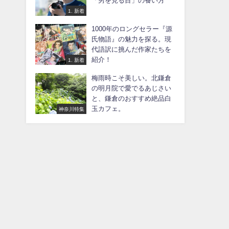
「男を見る目」の養い方
1. 新着
1000年のロングセラー『源
氏物語』の魅力を探る。現
代語訳に挑んだ作家たちを
紹介！
1. 新着
梅雨時こそ美しい。北鎌倉
の明月院で愛でるあじさい
と、鎌倉のおすすめ絶品白
玉カフェ。
神奈川特集