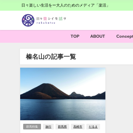
日々楽しい生活をー大人のためのメディア「楽活」
TOP
ABOUT
Concep
榛名山の記事一覧
群馬特集
旅行
群馬県
高崎市
だるま