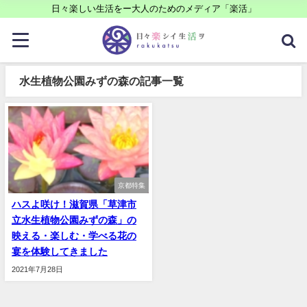
日々楽しい生活をー大人のためのメディア「楽活」
水生植物公園みずの森の記事一覧
京都特集
ハスよ咲け！滋賀県「草津市
立水生植物公園みずの森」の
映える・楽しむ・学べる花の
宴を体験してきました
2021年7月28日