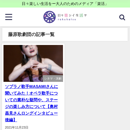
日々楽しい生活をー大人のためのメディア「楽活」
藤原歌劇団の記事一覧
シネマ・演劇
ソプラノ歌手MASAMIさんに
聞いてみた！オペラ歌手につ
いての素朴な疑問や、ステー
ジの楽しみ方について【奥村
昌見さんロングインタビュー
後編】
2021年11月23日