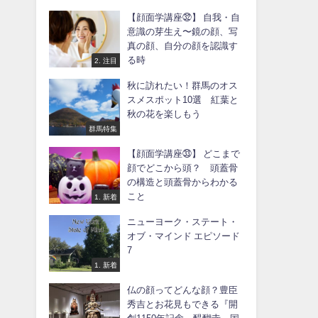
【顔面学講座㉜】 自我・自
意識の芽生え〜鏡の顔、写
真の顔、自分の顔を認識す
る時
2. 注目
秋に訪れたい！群馬のオス
スメスポット10選 紅葉と
秋の花を楽しもう
群馬特集
【顔面学講座㉝】 どこまで
顔でどこから頭？ 頭蓋骨
の構造と頭蓋骨からわかる
こと
1. 新着
ニューヨーク・ステート・
オブ・マインド エピソード
7
1. 新着
仏の顔ってどんな顔？豊臣
秀吉とお花見もできる『開