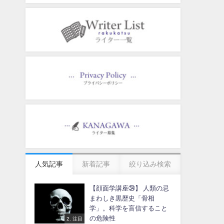
人気記事
新着記事
絞り込み検索
【顔面学講座㉞】 人類の忌
まわしき黒歴史「骨相
学」。科学を盲信すること
の危険性
2. 注目