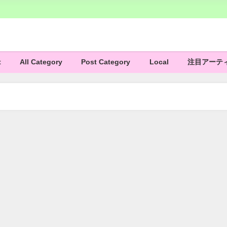
t
All Category
Post Category
Local
注目アーテ