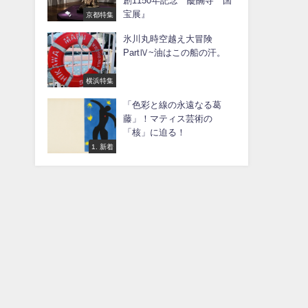
創1150年記念 醍醐寺 国
宝展』
京都特集
氷川丸時空越え大冒険
PartⅣ~油はこの船の汗。
横浜特集
「色彩と線の永遠なる葛
藤」！マティス芸術の
「核」に迫る！
1. 新着