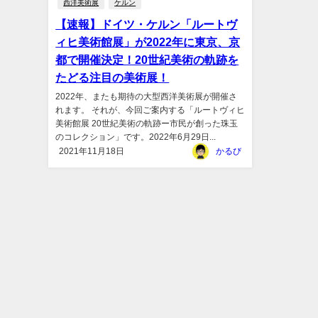
西洋美術展
ケルン
【速報】ドイツ・ケルン「ルートヴ
ィヒ美術館展」が2022年に東京、京
都で開催決定！20世紀美術の軌跡を
たどる注目の美術展！
2022年、またも期待の大型西洋美術展が開催さ
れます。 それが、今回ご案内する「ルートヴィヒ
美術館展 20世紀美術の軌跡ー市民が創った珠玉
のコレクション」です。2022年6月29日...
2021年11月18日
かるび