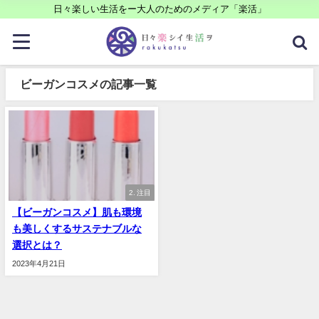
日々楽しい生活をー大人のためのメディア「楽活」
ビーガンコスメの記事一覧
2. 注目
【ビーガンコスメ】肌も環境
も美しくするサステナブルな
選択とは？
2023年4月21日