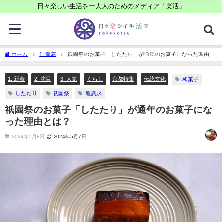
日々楽しい生活をー大人のためのメディア「楽活」
ホーム
1. 新着
祇園祭のお菓子「したたり」が通年のお菓子になった理由と
は？
1. 新着
2. 注目
3. 人気
くらし
京都特集
伝統文化
和菓子
したたり
祇園祭
亀廣永
祇園祭のお菓子「したたり」が通年のお菓子にな
った理由とは？
2024年5月8日
2024年5月7日