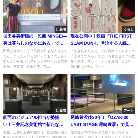
1. 新着
くらし
世田谷美術館の「民藝 MINGEI―
現在公開中！映画『THE FIRST
美は暮らしのなかにある」で、
SLAM DUNK』号泣する人続
民藝のある暮らしがしたくな
出！「20年以上待った甲斐があ
民藝とは何だろう？民藝が好きな人はもち
「あきらめたらそこで試合終了ですよ」や
ろん、まったく知らない人でもその歩みを
「天才ですから」など、有名なセリフを数
る！
った…」という声も。
知りながら暮らしのヒントを得られる展覧
多く残すバスケットボール漫画『SLAM
会が、東京都・世田谷美術館...
DUNK（スラム ダンク...
1. 新着
アート
能面のビジュアル担当が勢揃
尾崎豊没後30年！『OZAKI30
い！三井記念美術館で新たな能
LAST STAGE 尾崎豊展』で見て
の魅力を発見できる展覧会が開
ほしい５つの注目ポイントと
現在、三井記念美術館では『国宝雪松図と
尾崎豊が26才の若さで亡くなってから、
能面×能の意匠』という展覧会が開催中で
はや30年。彼にまつわる様々なものを集