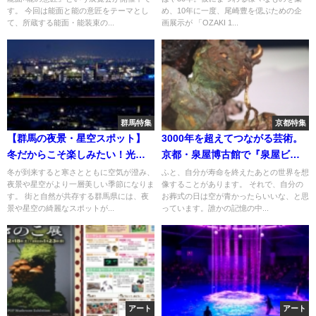
催中！
は？
す。 今回は能面と能の意匠をテーマとし
め、10年に一度、尾崎豊を偲ぶための企
て、所蔵する能面・能装束の...
画展示が 「OZAKI 1...
群馬特集
京都特集
【群馬の夜景・星空スポット】
3000年を超えてつながる芸術。
冬だからこそ楽しみたい！光が
京都・泉屋博古館で『泉屋ビエ
織りなすアートな風景
ンナーレ2023 Re-sonation ひ
冬が到来すると寒さとともに空気が澄み、
ふと、自分が寿命を終えたあとの世界を想
夜景や星空がより一層美しい季節になりま
像することがあります。 それで、自分の
びきあう聲』開幕
す。 街と自然が共存する群馬県には、夜
お葬式の日は空が青かったらいいな、と思
景や星空の綺麗なスポットが...
っています。誰かの記憶の中...
アート
アート