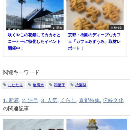
1. 新着
京都特集
咲くやこの花館にてカカオと
京都・祇園のディープなカフ
コーヒーに特化したイベント
ェ「カフェみずうみ」取材レ
開催中！
ポート！
関連キーワード
したたり
亀廣永
和菓子
祇園祭
1. 新着
,
2. 注目
,
3. 人気
,
くらし
,
京都特集
,
伝統文化
の関連記事