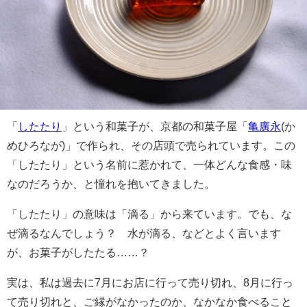
「
したたり
」という和菓子が、京都の和菓子屋「
亀廣永
(か
めひろなが)」で作られ、その店頭で売られています。この
「したたり」という名前に惹かれて、一体どんな食感・味
なのだろうか、と憧れを抱いてきました。
「したたり」の意味は「滴る」から来ています。でも、な
ぜ滴るなんでしょう？ 水が滴る、などとよく言います
が、お菓子がしたたる……？
実は、私は過去に7月にお店に行って売り切れ、8月に行っ
て売り切れと、ご縁がなかったのか、なかなか食べること