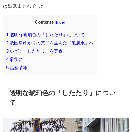
は出来ませんでした。
Contents
[
hide
]
1
透明な琥珀色の「したたり」について
2
祇園祭ゆかりの菓子を生んだ『亀廣永』へ
3
いざ！「したたり」を実食！
4
最後に
5
店舗情報
透明な琥珀色の「したたり」につい
て