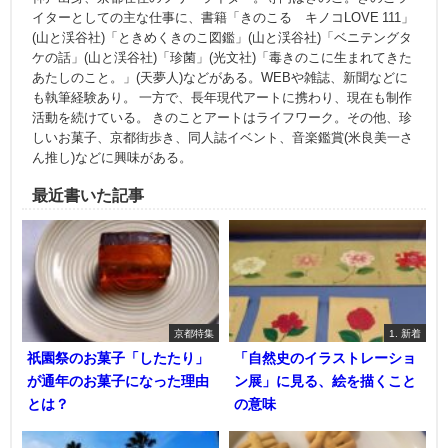
イターとしての主な仕事に、書籍「きのこる キノコLOVE 111」
(山と渓谷社)「ときめくきのこ図鑑」(山と渓谷社)「ベニテングタ
ケの話」(山と渓谷社)「珍菌」(光文社)「毒きのこに生まれてきた
あたしのこと。」(天夢人)などがある。WEBや雑誌、新聞などに
も執筆経験あり。 一方で、長年現代アートに携わり、現在も制作
活動を続けている。 きのことアートはライフワーク。その他、珍
しいお菓子、京都街歩き、同人誌イベント、音楽鑑賞(米良美一さ
ん推し)などに興味がある。
最近書いた記事
京都特集
1. 新着
祇園祭のお菓子「したたり」
「自然史のイラストレーショ
が通年のお菓子になった理由
ン展」に見る、絵を描くこと
とは？
の意味