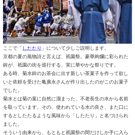
ここで「
したたり
」について少しご説明します。
京都の夏の風物詩と言えば、祇園祭。豪華絢爛に彩られた
鉾が、祇園の街を巡行する、実に華やかな祭りです。
ある時、菊水鉾のお茶会に出す新しい茶菓子を作って欲し
いと依頼を受けた亀廣永さんが作り出したのがこのお菓子
でした。
菊水とは菊の葉に自然に溜まった、不老長生の水から名前
を取っています。その、使われている水の良さ、また口に
するとしたたるような風味から「したたり」と名づけられ
ました。
そういう由来から、もともと祇園祭の間だけしか手に入ら