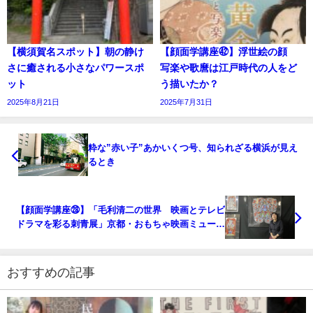
【横須賀名スポット】朝の静け
【顔面学講座㊷】浮世絵の顔
さに癒される小さなパワースポ
写楽や歌麿は江戸時代の人をど
ット
う描いたか？
2025年8月21日
2025年7月31日
粋な”赤い子”あかいくつ号、知られざる横浜が見え
るとき
【顔面学講座㉘】「毛利清二の世界 映画とテレビ
ドラマを彩る刺青展」京都・おもちゃ映画ミュージ
アム
おすすめの記事