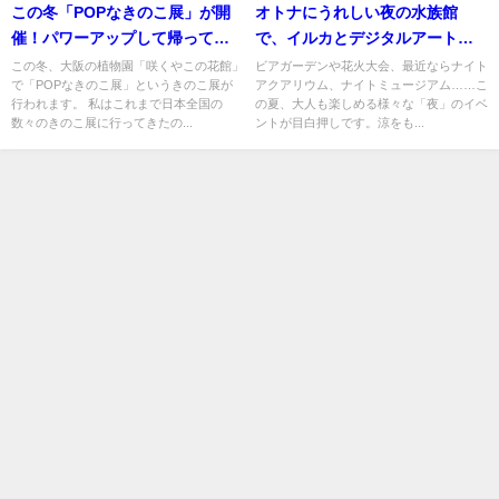
この冬「POPなきのこ展」が開
オトナにうれしい夜の水族館
催！パワーアップして帰ってき
で、イルカとデジタルアート花
た展示の楽しみ方をきのこライ
火に興奮！『花火アクアリウム
この冬、大阪の植物園「咲くやこの花館」
ビアガーデンや花火大会、最近ならナイト
で「POPなきのこ展」というきのこ展が
アクアリウム、ナイトミュージアム……こ
ターが徹底解説します！
BY NAKED』
行われます。 私はこれまで日本全国の
の夏、大人も楽しめる様々な「夜」のイベ
数々のきのこ展に行ってきたの...
ントが目白押しです。涼をも...