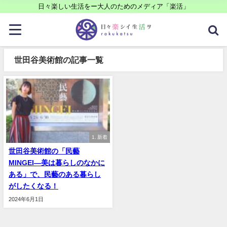
日々楽しい生活をー大人のためのメディア「楽活」
世田谷美術館の記事一覧
1. 新着
世田谷美術館の「民藝
MINGEI―美は暮らしのなかに
ある」で、民藝のある暮らし
がしたくなる！
2024年6月1日