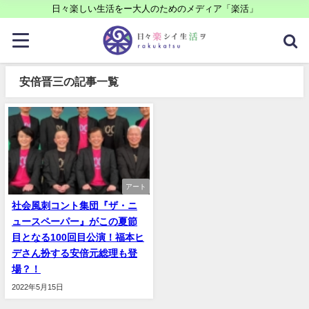
日々楽しい生活をー大人のためのメディア「楽活」
安倍晋三の記事一覧
アート
社会風刺コント集団『ザ・ニ
ュースペーパー』がこの夏節
目となる100回目公演！福本ヒ
デさん扮する安倍元総理も登
場？！
2022年5月15日