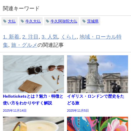
関連キーワード
大仏
牛久大仏
牛久阿弥陀大仏
茨城県
1. 新着
,
2. 注目
,
3. 人気
,
くらし
,
地域・ローカル特
集
,
旅・グルメ
の関連記事
Helloticketsとは？魅力・特徴と
イギリス・ロンドンで歴史をた
使い方をわかりやすく解説
どる旅
2025年11月14日
2025年11月5日