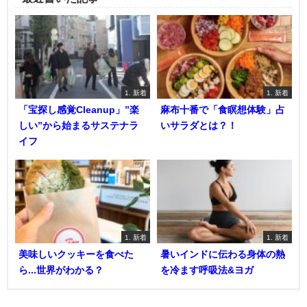
1. 新着
1. 新着
「宝探し感覚Cleanup」”楽
麻布十番で「食瞑想体験」占
しい”から始まるサステナラ
いサラダとは？！
イフ
1. 新着
1. 新着
美味しいクッキーを食べた
暑いインドに伝わる身体の熱
ら...世界がわかる？
を冷ます呼吸法&ヨガ