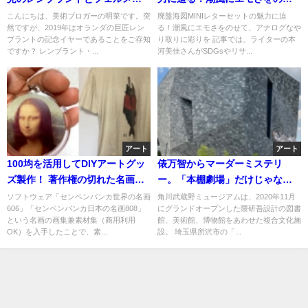
ル！【明菜のオランダ・ベルギ
て、アナログなやり取りに彩り
こんにちは、美術ブロガーの明菜です。突
廃盤海図MINIレターセットの魅力に迫
然ですが、2019年はオランダの巨匠レン
る！潮風にエモさをのせて、アナログなや
ー紀行 vol.3】
を
ブラントの記念イヤーであることをご存知
り取りに彩りを 記事では、ライターの本
ですか？ レンブラント・...
河美佳さんがSDGsやリサ...
アート
アート
100均を活用してDIYアートグッ
俵万智からマーダーミステリ
ズ製作！ 著作権の切れた名画で
ー。「本棚劇場」だけじゃな
身近なアイテムを作ってみまし
い、角川武蔵野ミュージアムを
ソフトウェア「センペンバンカ世界の名画
角川武蔵野ミュージアムは、2020年11月
606」「センペンバンカ日本の名画808」
にグランドオープンした隈研吾設計の図書
た！
まる１日楽しむための見どころ
という名画の画集兼素材集（商用利用
館、美術館、博物館をあわせた複合文化施
を一挙紹介！
OK）を入手したことで、素...
設。 埼玉県所沢市の「...