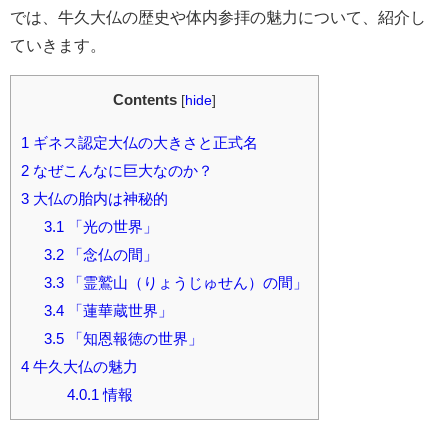
では、牛久大仏の歴史や体内参拝の魅力について、紹介し
ていきます。
Contents
[
hide
]
1
ギネス認定大仏の大きさと正式名
2
なぜこんなに巨大なのか？
3
大仏の胎内は神秘的
3.1
「光の世界」
3.2
「念仏の間」
3.3
「霊鷲山（りょうじゅせん）の間」
3.4
「蓮華蔵世界」
3.5
「知恩報徳の世界」
4
牛久大仏の魅力
4.0.1
情報