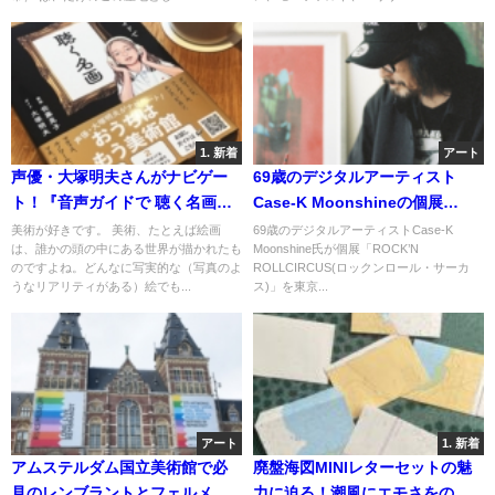
1. 新着
アート
声優・大塚明夫さんがナビゲー
69歳のデジタルアーティスト
ト！『音声ガイドで 聴く名画』
Case-K Moonshineの個展
で西洋絵画に触れてみよう
「ROCK’N ROLL CIRCUS(ロッ
美術が好きです。 美術、たとえば絵画
69歳のデジタルアーティストCase-K
は、誰かの頭の中にある世界が描かれたも
Moonshine氏が個展「ROCK’N
クンロール・サーカス)」
のですよね。どんなに写実的な（写真のよ
ROLLCIRCUS(ロックンロール・サーカ
うなリアリティがある）絵でも...
ス)」を東京...
アート
1. 新着
アムステルダム国立美術館で必
廃盤海図MINIレターセットの魅
見のレンブラントとフェルメー
力に迫る！潮風にエモさをのせ