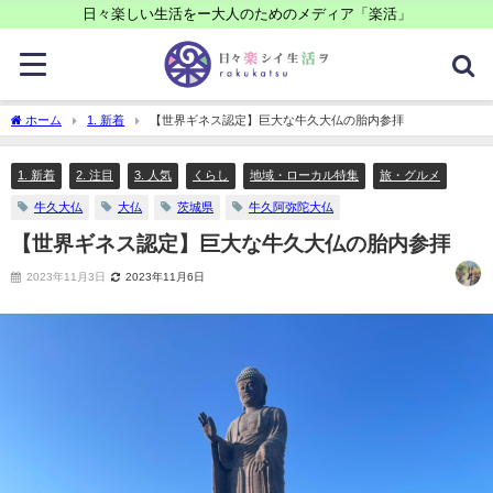
日々楽しい生活をー大人のためのメディア「楽活」
ホーム
1. 新着
【世界ギネス認定】巨大な牛久大仏の胎内参拝
1. 新着
2. 注目
3. 人気
くらし
地域・ローカル特集
旅・グルメ
牛久大仏
大仏
茨城県
牛久阿弥陀大仏
【世界ギネス認定】巨大な牛久大仏の胎内参拝
2023年11月3日
2023年11月6日