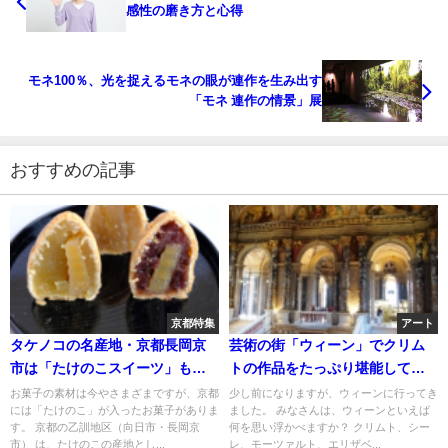
感性の磨き方と心得
モネ100％、光を捉えるモネの眼が連作を生み出す
「モネ 連作の情景」展
おすすめの記事
京都特集
アート
タケノコの名産地・京都長岡京
芸術の街「ウィーン」でクリム
市は「たけのこスイーツ」もハ
トの作品をたっぷり堪能してき
イレベル！驚きの味覚を楽しん
た！
お菓子の素材は今やさまざまですが、京都
少し前になりますが、ウィーンに行ってき
には「たけのこ」が入ったお菓子がありま
ました。 みなさんは、ウィーンといえば
できました！
す。 京都の乙訓地区（向日市・長岡京
何を思い浮かべますか？ クリムト、シー
市） は、たけのこの産地とし...
レ、モーツァルト、エリザベ...