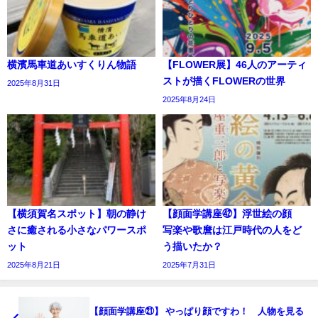
横濱馬車道あいすくりん物語
【FLOWER展】46人のアーティ
ストが描くFLOWERの世界
2025年8月31日
2025年8月24日
【横須賀名スポット】朝の静け
【顔面学講座㊷】浮世絵の顔
さに癒される小さなパワースポ
写楽や歌麿は江戸時代の人をど
ット
う描いたか？
2025年8月21日
2025年7月31日
【顔面学講座㉑】 やっぱり顔ですわ！ 人物を見る