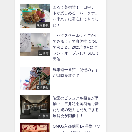
まるで美術館！一日中アー
トが楽しめる「パークホテ
ル東京」に滞在してきまし
た！
東京特集
「バグスクール：うごかし
てみる！」で身体性につい
て考える。2023年9月にグ
ランドオープンしたBUGで
1. 新着
開催
馬車道十番館～記憶のよす
がは時を超えて
横浜特集
能面のビジュアル担当が勢
揃い！三井記念美術館で新
たな能の魅力を発見できる
展覧会が開催中！
1. 新着
OMO5京都祇園 by 星野リゾ