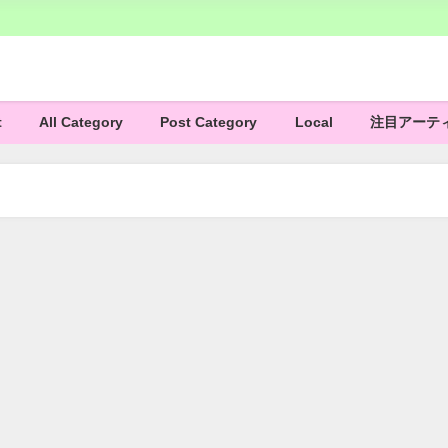
t
All Category
Post Category
Local
注目アーテ