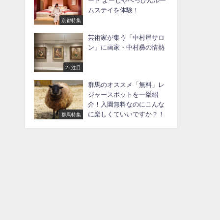
ート よーじやべっぴんルー
ムステイを体験！
京都特集
芸術家が集う「中村屋サロ
ン」に画家・中村彝の情熱
2. 注目
群馬のオススメ「無料」レ
ジャースポットを一挙紹
介！入園無料なのにこんな
に楽しくていいですか？！
群馬特集