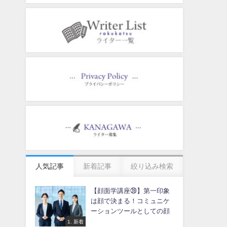
人気記事
新着記事
絞り込み検索
【顔面学講座㊴】第一印象
は顔で決まる！コミュニケ
ーションツールとしての顔
1. 新着