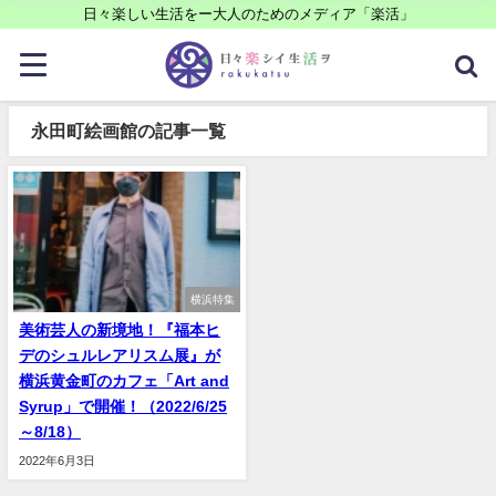
日々楽しい生活をー大人のためのメディア「楽活」
永田町絵画館の記事一覧
横浜特集
美術芸人の新境地！『福本ヒ
デのシュルレアリスム展』が
横浜黄金町のカフェ「Art and
Syrup」で開催！（2022/6/25
～8/18）
2022年6月3日