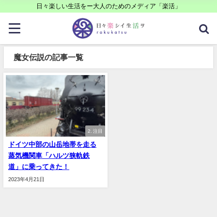
日々楽しい生活をー大人のためのメディア「楽活」
魔女伝説の記事一覧
2. 注目
ドイツ中部の山岳地帯を走る
蒸気機関車「ハルツ狭軌鉄
道」に乗ってきた！
2023年4月21日