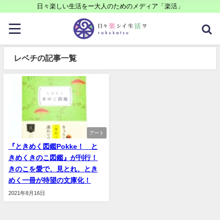
日々楽しい生活をー大人のためのメディア「楽活」
レベチの記事一覧
アート
『ときめく図鑑Pokke！ と
きめくきのこ図鑑』が刊行！
きのこを愛で、見とれ、とき
めく一冊が待望の文庫化！
2021年8月16日