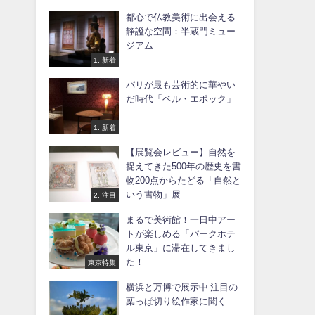
都心で仏教美術に出会える
静謐な空間：半蔵門ミュー
ジアム
1. 新着
パリが最も芸術的に華やい
だ時代「ベル・エポック」
1. 新着
【展覧会レビュー】自然を
捉えてきた500年の歴史を書
物200点からたどる「自然と
いう書物」展
2. 注目
まるで美術館！一日中アー
トが楽しめる「パークホテ
ル東京」に滞在してきまし
た！
東京特集
横浜と万博で展示中 注目の
葉っぱ切り絵作家に聞く