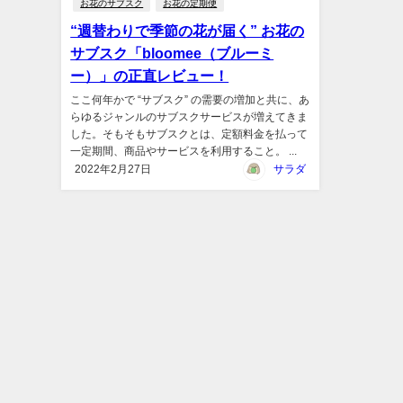
お花のサブスク
お花の定期便
“週替わりで季節の花が届く” お花の
サブスク「bloomee（ブルーミ
ー）」の正直レビュー！
ここ何年かで “サブスク” の需要の増加と共に、あ
らゆるジャンルのサブスクサービスが増えてきま
した。そもそもサブスクとは、定額料金を払って
一定期間、商品やサービスを利用すること。 ...
2022年2月27日
サラダ