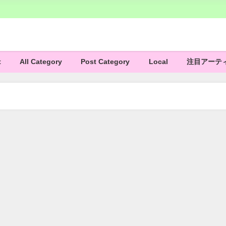
t
All Category
Post Category
Local
注目アーテ