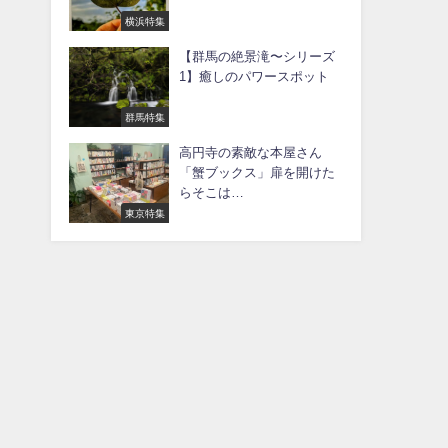
横浜特集
【群馬の絶景滝〜シリーズ
1】癒しのパワースポット
群馬特集
高円寺の素敵な本屋さん
「蟹ブックス」扉を開けた
らそこは…
東京特集