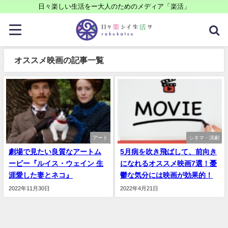
日々楽しい生活をー大人のためのメディア「楽活」
オススメ映画の記事一覧
アート
シネマ・演劇
劇場で見たい良質なアートム
5月病を吹き飛ばして、前向き
ービー『ルイス・ウェイン 生
になれるオススメ映画7選！憂
涯愛した妻とネコ』
鬱な気分には映画が効果的！
2022年11月30日
2022年4月21日