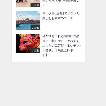
生から最先端の眉毛事情ま
で
1. 新着
マルタ島3泊4日でサクッと
楽しむおすすめコース
1. 新着
独創性あふれる面白い作品
揃い！初心者にこそおすす
めしたい工芸展「ポケモン×
工芸展」【展覧会レポー
1. 新着
ト】