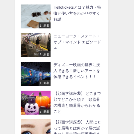
Helloticketsとは？魅力・特
徴と使い方をわかりやすく
解説
1. 新着
ニューヨーク・ステート・
オブ・マインド エピソード
４
1. 新着
ディズニー映画の世界に没
入できる！新しいアートを
体感できるイベント！！
1. 新着
【顔面学講座㉝】 どこまで
顔でどこから頭？ 頭蓋骨
の構造と頭蓋骨からわかる
こと
1. 新着
【顔面学講座㉙】 人間にと
って眉毛とは何か？眉の誕