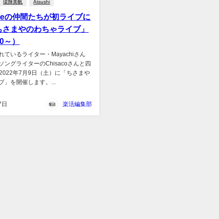
環輝美帆
Atsushi
ouseの仲間たちが初ライブに
ちさまやのわちゃライブ」
:30～）
ているライター・Mayachiさん
ングライターのChisacoさんと四
て2022年7月9日（土）に「ちさまや
」を開催します。...
7日
楽活編集部