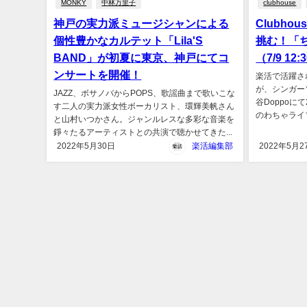
MONKY
中林万里子
clubhouse
神戸の実力派ミュージシャンによる
Clubh
個性豊かなカルテット「Lila'S
挑む！「
BAND」が初夏に東京、神戸にてコ
（7/9 12
ンサートを開催！
楽活で活躍され
が、シンガーソ
JAZZ、ボサノバからPOPS、歌謡曲まで歌いこな
谷Doppoに
す二人の実力派女性ボーカリスト、環輝美帆さん
のわちゃライブ
と山村いつかさん。ジャンルレスな多彩な音楽を
錚々たるアーティストとの共演で聴かせてきた...
2022年5月30日
楽活編集部
2022年5月2