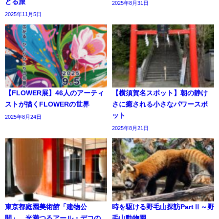
どる旅
2025年8月31日
2025年11月5日
【FLOWER展】46人のアーティ
【横須賀名スポット】朝の静け
ストが描くFLOWERの世界
さに癒される小さなパワースポ
ット
2025年8月24日
2025年8月21日
東京都庭園美術館「建物公
時を駆ける野毛山探訪PartⅡ～野
開」、光満つるアール・デコの
毛山動物園