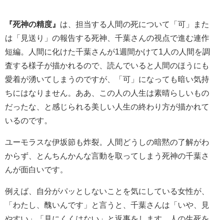
『死神の精度』
は、担当する人間の死について「可」また
は「見送り」の報告する死神、千葉さんの視点で進む連作
短編。人間に化けた千葉さんが1週間かけて1人の人間を調
査する様子が描かれるので、読んでいると人間のほうにも
愛着が湧いてしまうのですが、「可」になっても暗い気持
ちにはなりません。ああ、この人の人生は素晴らしいもの
だったな、と感じられる美しい人生の終わり方が描かれて
いるのです。
ユーモラスな伊坂節も炸裂。人間どうしの暗黙の了解がわ
からず、とんちんかんな言動を取ってしまう死神の千葉さ
んが面白いです。
例えば、自分がパッとしないことを気にしている女性が、
「わたし、醜いんです」と言うと、千葉さんは「いや、見
やすい」「見にくくはない」と返事をします。人の生死を