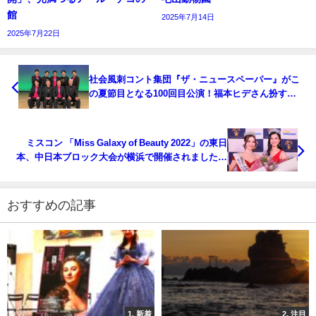
館
2025年7月14日
2025年7月22日
社会風刺コント集団『ザ・ニュースペーパー』がこ
の夏節目となる100回目公演！福本ヒデさん扮する
安倍元総理も登場？！
ミスコン 「Miss Galaxy of Beauty 2022」の東日
本、中日本ブロック大会が横浜で開催されました！
【結果報告／各入賞者コメント】
おすすめの記事
1. 新着
2. 注目