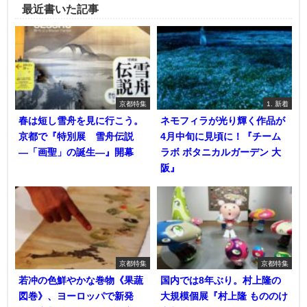
最近書いた記事
京都特集
1. 新着
春は短し雪舟を見に行こう。
ネモフィラが光り輝く作品が
京都で『特別展 雪舟伝説
4月中旬に見頃に！『チーム
―「画聖」の誕生―』開幕
ラボ ボタニカルガーデン 大
阪』
京都特集
京都特集
若冲の色鮮やかな巻物《果蔬
国内では8年ぶり。村上隆の
図巻》、ヨーロッパで新発
大規模個展『村上隆 もののけ