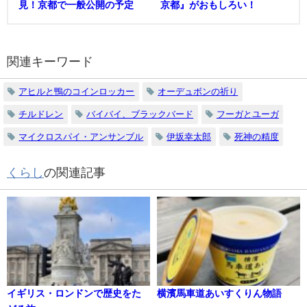
見！京都で一般公開の予定
京都』がおもしろい！
関連キーワード
アヒルと鴨のコインロッカー
オーデュボンの祈り
チルドレン
バイバイ、ブラックバード
フーガとユーガ
マイクロスパイ・アンサンブル
伊坂幸太郎
死神の精度
くらし
の関連記事
イギリス・ロンドンで歴史をた
横濱馬車道あいすくりん物語