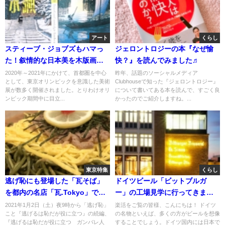
アート
くらし
スティーブ・ジョブズもハマっ
ジェロントロジーの本『なぜ愉
た！叙情的な日本美を木版画に
快？』を読んでみました♬
閉じ込めた川瀬巴水の新版画と
2020年～2021年にかけて、首都圏を中心
昨年、話題のソーシャルメディア
として、東京オリンピックを意識した美術
Clubhouseで知った『ジェロントロジー』
は？！
展が数多く開催されました。とりわけオリ
について書いてある本を読んで、すごく良
ンピック期間中に目立...
かったのでご紹介しますね。...
東京特集
くらし
逃げ恥にも登場した「瓦そば」
ドイツビール「ビットブルガ
を都内の名店「瓦.Tokyo」で味
ー」の工場見学に行ってきまし
わう！獺祭の飲み比べも楽し
た！
2021年1月2日（土）夜9時から「逃げ恥」
楽活をご覧の皆様、こんにちは！ ドイツ
こと『逃げるは恥だが役に立つ』の続編、
の名物といえば、多くの方がビールを想像
い！
『逃げるは恥だが役に立つ ガンバレ人
することでしょう。ドイツ国内には日本で