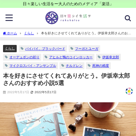
日々楽しい生活をー大人のためのメディア「楽活」
ホーム
くらし
本を好きにさせてくれてありがとう。伊坂幸太郎さんのおす
すめ小説5選
くらし
バイバイ、ブラックバード
フーガとユーガ
オーデュボンの祈り
アヒルと鴨のコインロッカー
伊坂幸太郎
マイクロスパイ・アンサンブル
チルドレン
死神の精度
本を好きにさせてくれてありがとう。伊坂幸太郎
さんのおすすめ小説5選
2022年5月17日
2022年5月17日