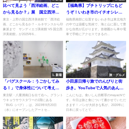
比べて見よう「西洋絵画、どこ
【福島県】プチトリップにもど
から見るか？」展 国立西洋美
うぞ！いわき市のイチオシレジ
術館で
ャー・絶景・グルメスポット！
東京・上野の国立西洋美術館で「西洋絵
福島県南部に位置するいわき市は東北地方
画、どこから見るか？－ルネサンスから印
の中では温暖な気候で、海と山に面して豊
象派まで サンディエゴ美術館 VS 国立西
かな自然が広がります。首都圏から車や電
洋美術館」が2025年6...
車で手軽にアクセスできるの...
1. 新着
旅・グルメ
「バグスクール：うごかしてみ
小田原日帰り旅でのんびりと街
る！」で身体性について考え
歩き。YouTubeで人気のあんぱ
る。2023年9月にグランドオープ
ん屋と神社とカフェ巡り。
東京駅・八重洲南口を出て右へ。グラント
こんにちは。食いしん坊断罪のmayachiで
ウキョウサウスタワーの1階にある
す。今日は旅と食について書かせていただ
ンしたBUGで開催
「BUG（バグ）」は、2023年9月20日
きます！ パンが大好きな私が、2020年に
（水）にオープンしたアートセ...
日本に戻ってとて...