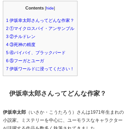
Contents
[
hide
]
1
伊坂幸太郎さんってどんな作家？
2
①マイクロスパイ・アンサンブル
3
②チルドレン
4
③死神の精度
5
④バイバイ、ブラックバード
6
⑤フーガとユーガ
7
伊坂ワールドに浸ってください！
伊坂幸太郎さんってどんな作家？
伊坂幸太郎
（いさか・こうたろう）さんは1971年生まれの
小説家。ミステリーを中心に、ユーモラスなキャラクター
が活躍する作品を数多く執筆されてきました。