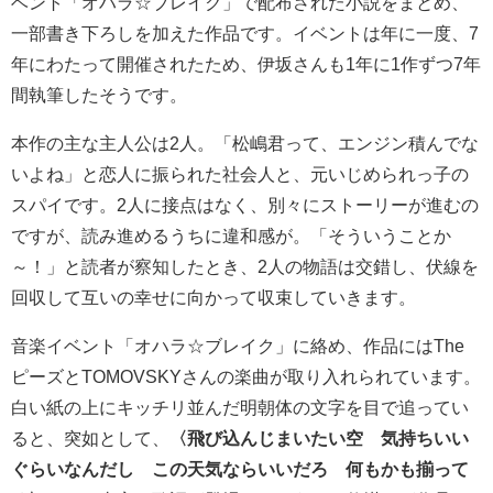
ベント「オハラ☆ブレイク」で配布された小説をまとめ、
一部書き下ろしを加えた作品です。イベントは年に一度、7
年にわたって開催されたため、伊坂さんも1年に1作ずつ7年
間執筆したそうです。
本作の主な主人公は2人。「松嶋君って、エンジン積んでな
いよね」と恋人に振られた社会人と、元いじめられっ子の
スパイです。2人に接点はなく、別々にストーリーが進むの
ですが、読み進めるうちに違和感が。「そういうことか
～！」と読者が察知したとき、2人の物語は交錯し、伏線を
回収して互いの幸せに向かって収束していきます。
音楽イベント「オハラ☆ブレイク」に絡め、作品にはThe
ピーズとTOMOVSKYさんの楽曲が取り入れられています。
白い紙の上にキッチリ並んだ明朝体の文字を目で追ってい
ると、突如として、
〈飛び込んじまいたい空 気持ちいい
ぐらいなんだし この天気ならいいだろ 何もかも揃って