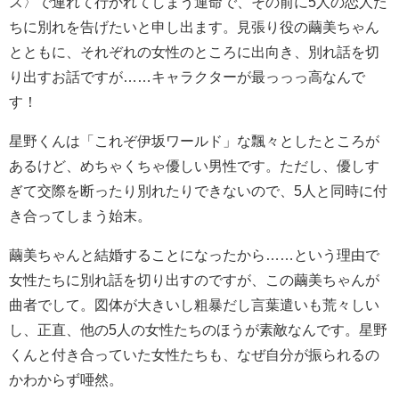
ス〉で連れて行かれてしまう運命で、その前に5人の恋人た
ちに別れを告げたいと申し出ます。見張り役の繭美ちゃん
とともに、それぞれの女性のところに出向き、別れ話を切
り出すお話ですが……キャラクターが最っっっ高なんで
す！
星野くんは「これぞ伊坂ワールド」な飄々としたところが
あるけど、めちゃくちゃ優しい男性です。ただし、優しす
ぎて交際を断ったり別れたりできないので、5人と同時に付
き合ってしまう始末。
繭美ちゃんと結婚することになったから……という理由で
女性たちに別れ話を切り出すのですが、この繭美ちゃんが
曲者でして。図体が大きいし粗暴だし言葉遣いも荒々しい
し、正直、他の5人の女性たちのほうが素敵なんです。星野
くんと付き合っていた女性たちも、なぜ自分が振られるの
かわからず唖然。