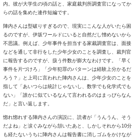
内。彼が大学生の頃の話と、家庭裁判所調査官になってか
らの話を集めた連作短編です。
陣内さんは型破りすぎるので、現実にこんな人がいたら困
るのですが、伊坂ワールドにいると自然だし憎めないから
不思議。例えば、少年事件を担当する家裁調査官は、面接
などを通して非行をした少年少女のことを調査し、裁判官
に報告するのですが、扱う件数が膨大なわけです。「早く
事件を片づけろ」「少年犯罪のパターンは経験上分かるだ
ろう？」と上司に言われた陣内さんは、少年少女のことを
指して「あいつらは統計じゃないし、数学でも化学式でも
ない」「誰かに似ているなんて言われるのはまっぴらなん
だ」と言い返します。
惚れ惚れする陣内さんの演説に、読者が「うんうん、そう
だよね」と涙ぐみながら頷いたあと、しかしそれから10分
も経たないうちに陣内さんは報告書に消しゴムをかけなが