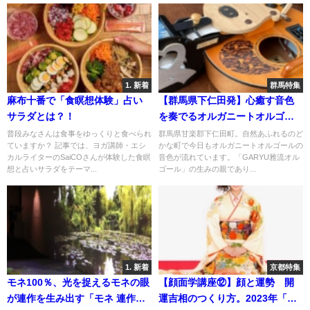
1. 新着
群馬特集
麻布十番で「食瞑想体験」占い
【群馬県下仁田発】心癒す音色
サラダとは？！
を奏でるオルガニートオルゴー
ル「GARYU雅流（がりゅう）」
普段みなさんは食事をゆっくりと食べられ
群馬県甘楽郡下仁田町。自然あふれるのど
ていますか？ 記事では、ヨガ講師・エシ
かな町で今日もオルガニートオルゴールの
カルライターのSaiCOさんが体験した食瞑
音色が流れています。「GARYU雅流オル
想と占いサラダをテーマ...
ゴール」の生みの親であり...
1. 新着
京都特集
モネ100％、光を捉えるモネの眼
【顔面学講座⑫】顔と運勢 開
が連作を生み出す「モネ 連作の
運吉相のつくり方。2023年「運