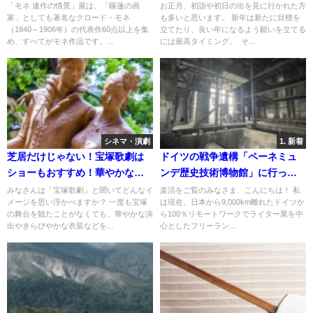
情景」展
がいい顔」はどんな顔？
「モネ 連作の情景」展は、「睡蓮の画
お正月、初詣や初日の出を見に行かれた方
家」としても著名なクロード・モネ
も多いと思います。 新年は新たに目標を
（1840～1906年）の代表作60点以上を集
立てたり、良い年になるよう願いを立てる
め、すべてがモネ作品です。...
には最高タイミング。 そ...
シネマ・演劇
1. 新着
芝居だけじゃない！宝塚歌劇は
ドイツの戦争遺構「ペーネミュ
ショーもおすすめ！華やかな舞
ンデ歴史技術博物館」に行って
台の魅力をご紹介【動画付き】
みた
みなさんは「宝塚歌劇」と聞いてどんなイ
楽活をご覧のみなさま、こんにちは！ 私
メージを思い浮かべますか？ 一度も宝塚
は現在、日本から9,000km離れたドイツか
の舞台を観たことがなくても、華やかな演
ら100％リモートワークでライター業を中
出やきらびやかな衣装などを...
心としたフリーラン...