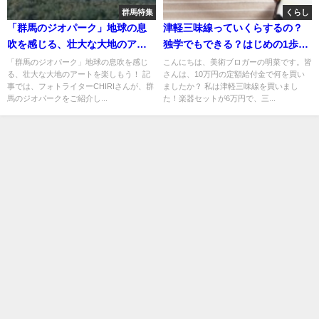
群馬特集
くらし
「群馬のジオパーク」地球の息
津軽三味線っていくらするの？
吹を感じる、壮大な大地のアー
独学でもできる？はじめの1歩の
トを楽しもう！
前の疑問を解消しよう！
「群馬のジオパーク」地球の息吹を感じ
こんにちは、美術ブロガーの明菜です。皆
る、壮大な大地のアートを楽しもう！ 記
さんは、10万円の定額給付金で何を買い
事では、フォトライターCHIRIさんが、群
ましたか？ 私は津軽三味線を買いまし
馬のジオパークをご紹介し...
た！楽器セットが6万円で、三...