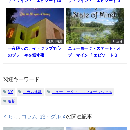
ブ・マインド エピソード10
ブ・マインド エピソード９
神奈川特集
2. 注目
一夜限りのナイトクラブで心
ニューヨーク・ステート・オ
のブレーキを壊す夜
ブ・マインド エピソード８
関連キーワード
NY
コラム連載
ニューヨーク・コンフィデンシャル
連載
くらし
,
コラム
,
旅・グルメ
の関連記事