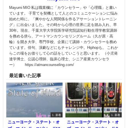
Mayumi MIO 私は職業欄に「カウンセラー」や「心理職」と書い
ています。 子育てを契機として人とのコミュニケーションに悩み
始めた時に、「爽やかな人間関係を作るアサーショントレーニン
グ」に出会いました。その時から心理の世界に足を踏み入れ、早
30年。現在、千葉大学大学院医学研究院認知行動生理学教室講師
を務める傍ら、アートマンカウンセリングルーム（久が原・高
輪）を開き大学、専門学校、企業にて講師・カウンセラーを務め
ています。俳句、演劇などにもチャレンジ中。Hiphopも。 これか
らこの場をお借りして心の話をしていこうと思います。 （小児発
達学博士、公認心理師、臨床心理士、シニア産業カウンセラ
ー） https://atmancounseling.com/
最近書いた記事
1. 新着
1. 新着
ニューヨーク・ステート・オ
ニューヨーク・ステート・オ