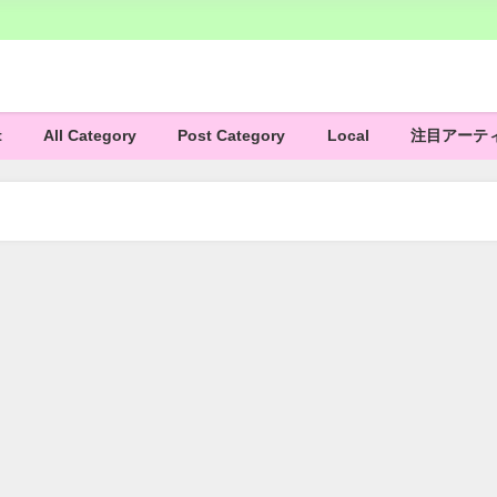
t
All Category
Post Category
Local
注目アーテ