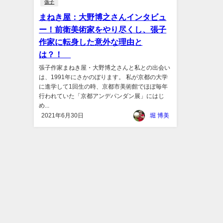
張子
まねき屋：大野博之さんインタビュ
ー！前衛美術家をやり尽くし、張子
作家に転身した意外な理由と
は？！
張子作家まねき屋・大野博之さんと私との出会い
は、1991年にさかのぼります。 私が京都の大学
に進学して1回生の時、京都市美術館でほぼ毎年
行われていた「京都アンデパンダン展」にはじ
め...
2021年6月30日
堀 博美