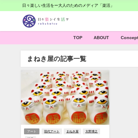
日々楽しい生活をー大人のためのメディア「楽活」
TOP
ABOUT
Concep
まねき屋の記事一覧
アート
現代アート
まねき屋
大野博之