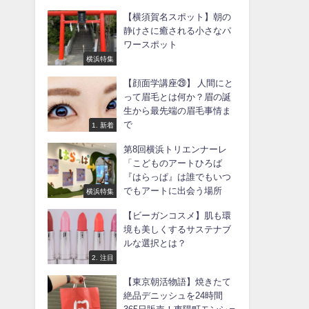
【横須賀名スポット】朝の
静けさに癒される小さなパ
ワースポット
横浜特集
【顔面学講座㉙】 人間にと
って眉毛とは何か？眉の誕
生から最先端の眉毛事情ま
で
1. 新着
第8回横浜トリエンナーレ
「こどものアートひろば
『はらっぱ』は誰でもいつ
でもアートに出会う場所
横浜特集
【ビーガンコスメ】肌も環
境も美しくするサステナブ
ルな選択とは？
2. 注目
【東京朝活物語】焼きたて
絶品デニッシュを24時間