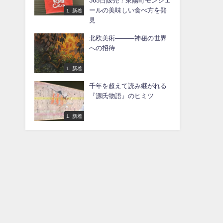
365日販売！東陽町モンシェ
ールの美味しい食べ方を発
1. 新着
見
北欧美術―――神秘の世界
への招待
1. 新着
千年を超えて読み継がれる
『源氏物語』のヒミツ
1. 新着