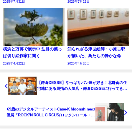
2025年7月31日
2025年7月22日
横浜と万博で展示中 注目の葉っ
知られざる浮世絵師・小原古邨
ぱ切り絵作家に聞く
が描いた、鳥たちの静かな命
2025年4月22日
2025年4月20日
【鎌倉DESSE】やっぱりパン屋が好き！北鎌倉の住
宅地にある屈指の人気店・鎌倉DESSEに行ってきま
した。
69歳のデジタルアーティストCase-K Moonshineの
個展「ROCK’N ROLL CIRCUS(ロックンロール・サ
ーカス)」