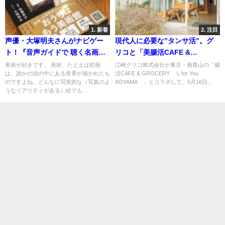
1. 新着
2. 注目
声優・大塚明夫さんがナビゲー
現代人に必要な”タンサ活”。グ
ト！『音声ガイドで 聴く名画』
リコと「美腸活CAFE &
で西洋絵画に触れてみよう
GROCERY」のコラボメニューで
美術が好きです。 美術、たとえば絵画
江崎グリコ株式会社が東京・南青山の「腸
は、誰かの頭の中にある世界が描かれたも
活CAFE & GROCERY® L for You
美しい腸を目指そう
のですよね。どんなに写実的な（写真のよ
AOYAMA®」とコラボして、5月16日...
うなリアリティがある）絵でも...