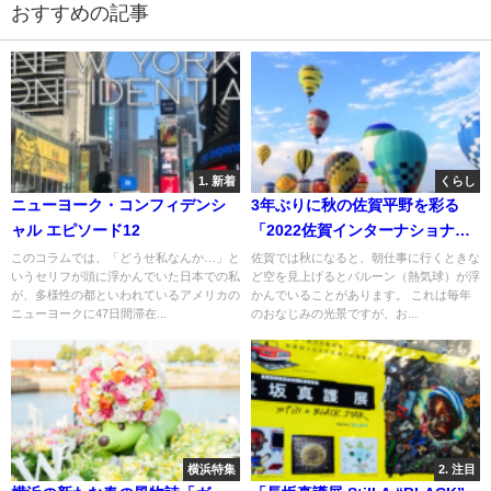
おすすめの記事
1. 新着
くらし
ニューヨーク・コンフィデンシ
3年ぶりに秋の佐賀平野を彩る
ャル エピソード12
「2022佐賀インターナショナル
バルーンフェスタ」が開催！
このコラムでは、「どうせ私なんか…」と
佐賀では秋になると、朝仕事に行くときな
いうセリフが頭に浮かんでいた日本での私
ど空を見上げるとバルーン（熱気球）が浮
が、多様性の都といわれているアメリカの
かんでいることがあります。 これは毎年
ニューヨークに47日間滞在...
のおなじみの光景ですが、お...
横浜特集
2. 注目