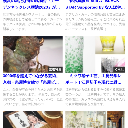
横浜の新たな春の風物詩「ガー
「長坂真護展 Still A “BLACK”
デンネックレス横浜2023」がい
STAR Supported by なんぼや」
よいよ開幕！
異色のアクティビストが美術館
2017年から開催がスタートし、春の横浜
アフリカ・ガーナの環境汚染と貧困にまみ
の風物詩として定着しつつある「ガーデン
れたスラム街を拠点に、そこに集められた
で堂々の初個展！
ネックレス横浜」が2023年も3月25日から
電子廃棄物で作品を発表しつづける、異色
開幕しています。 ...
のアーティスト・長坂真護（...
京都特集
くらし
3000年を超えてつながる芸術。
「ミツワ硝子工芸」工房見学レ
京都・泉屋博古館で『泉屋ビエ
ポート！江戸切子を現代に継承
ンナーレ2023 Re-sonation ひ
する若き伝統工芸士の奮闘を追
ふと、自分が寿命を終えたあとの世界を想
江戸時代から伝わる日本を代表する伝統工
像することがあります。 それで、自分の
芸の一つが、「江戸切子」です。その最大
びきあう聲』開幕
う
お葬式の日は空が青かったらいいな、と思
の特徴は、ガラスの表面に切り込みを入れ
っています。誰かの記憶の中...
て表す幾何学的な文様です。...