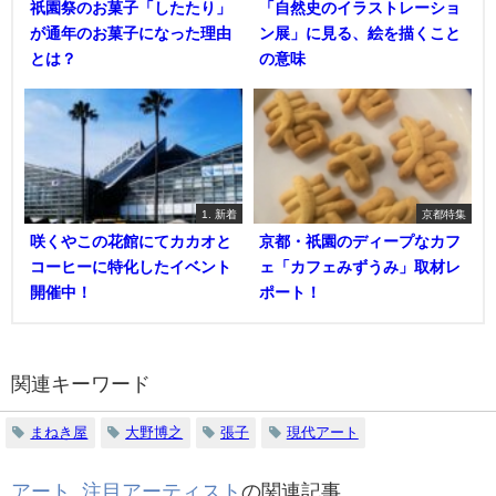
祇園祭のお菓子「したたり」
「自然史のイラストレーショ
が通年のお菓子になった理由
ン展」に見る、絵を描くこと
とは？
の意味
1. 新着
京都特集
咲くやこの花館にてカカオと
京都・祇園のディープなカフ
コーヒーに特化したイベント
ェ「カフェみずうみ」取材レ
開催中！
ポート！
関連キーワード
まねき屋
大野博之
張子
現代アート
アート
,
注目アーティスト
の関連記事