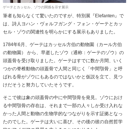
ゲーテとカッセル、ゾウの関係を示す展示
筆者も知らなくて驚いたのですが、特別展『Elefanten』で
は、詩人ヨハン・ヴォルフガング・フォン・ゲーテとカッ
セル・ゾウの関連性を明らかにする展示もありました。
1784年6月、ゲーテはカッセル方伯の動物園（カール方伯
の動物園） から、早逝したゾウ（通称：ゲーテのゾウ）の
頭蓋骨を受け取りました。ゲーテはすでに数か月間、いく
つかの脊椎動物の頭蓋骨で人間と同じく「中間顎骨」と呼
ばれる骨がゾウにもあるのではないかと仮説を立て、見つ
けだそうと努力していたそうです。
そこで彼は象の頭蓋骨の中に中間顎骨を発見。ゾウにおけ
る中間顎骨の存在は、それまで一部の人々しか受け入れな
かった人間と動物の生物学的なつながりを示す証拠となっ
たのでした。ゲーテは大いに喜び、その後の彼の自然哲学