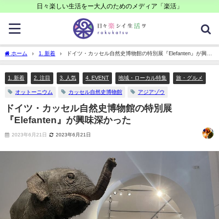
日々楽しい生活をー大人のためのメディア「楽活」
ホーム
1. 新着
ドイツ・カッセル自然史博物館の特別展『Elefanten』が興味
深かった
1. 新着
2. 注目
3. 人気
4. EVENT
地域・ローカル特集
旅・グルメ
オットーニウム
カッセル自然史博物館
アジアゾウ
ドイツ・カッセル自然史博物館の特別展
『Elefanten』が興味深かった
2023年6月21日
2023年6月21日