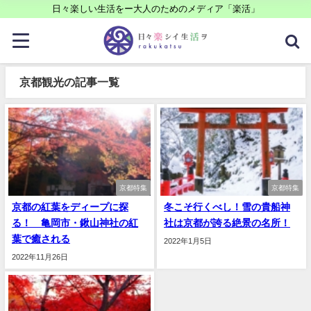
日々楽しい生活をー大人のためのメディア「楽活」
京都観光の記事一覧
京都特集
京都特集
京都の紅葉をディープに探
冬こそ行くべし！雪の貴船神
る！ 亀岡市・鍬山神社の紅
社は京都が誇る絶景の名所！
葉で癒される
2022年1月5日
2022年11月26日