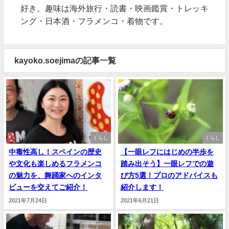
好き。趣味は海外旅行・読書・映画鑑賞・トレッキ
ング・日本酒・フラメンコ・着物です。
kayoko.soejimaの記事一覧
くらし
くらし
中毒性高し！スペインの歴史
【一眼レフにはじめの半歩を
や文化も楽しめるフラメンコ
踏み出そう】一眼レフでの遊
の魅力を、舞踊家へのインタ
び方5選！プロのアドバイスも
ビューを交えてご紹介！
紹介します！
2021年7月24日
2021年6月21日