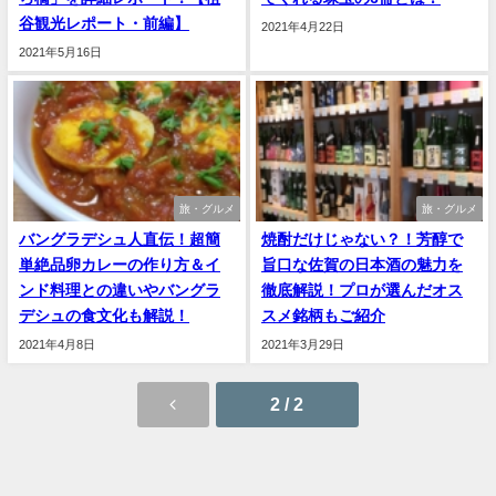
谷観光レポート・前編】
2021年4月22日
2021年5月16日
旅・グルメ
旅・グルメ
バングラデシュ人直伝！超簡
焼酎だけじゃない？！芳醇で
単絶品卵カレーの作り方＆イ
旨口な佐賀の日本酒の魅力を
ンド料理との違いやバングラ
徹底解説！プロが選んだオス
デシュの食文化も解説！
スメ銘柄もご紹介
2021年4月8日
2021年3月29日
2 / 2