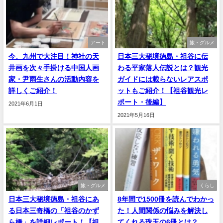
アート
旅・グルメ
今、九州で大注目！神社の天
日本三大秘境徳島・祖谷に伝
井画を次々手掛ける中国人画
わる平家落人伝説とは？観光
家・尹雨生さんの活動内容を
ガイドには載らないレアスポ
詳しくご紹介！
ットもご紹介！【祖谷観光レ
ポート・後編】
2021年6月1日
2021年5月16日
旅・グルメ
くらし
日本三大秘境徳島・祖谷にあ
8年間で1500冊を読んでわかっ
る日本三奇橋の「祖谷のかず
た！人間関係の悩みを解決し
ら橋」を詳細レポート！【祖
てくれる珠玉の6冊とは？