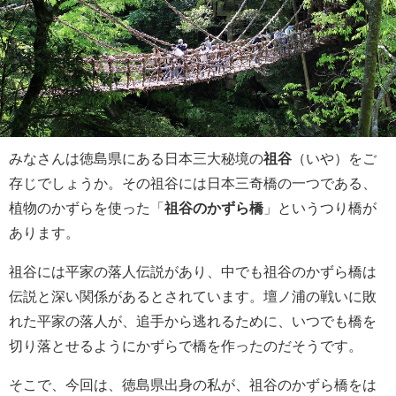
みなさんは徳島県にある日本三大秘境の
祖谷
（いや）をご
存じでしょうか。その祖谷には日本三奇橋の一つである、
植物のかずらを使った「
祖谷のかずら橋
」というつり橋が
あります。
祖谷には平家の落人伝説があり、中でも祖谷のかずら橋は
伝説と深い関係があるとされています。壇ノ浦の戦いに敗
れた平家の落人が、追手から逃れるために、いつでも橋を
切り落とせるようにかずらで橋を作ったのだそうです。
そこで、今回は、徳島県出身の私が、祖谷のかずら橋をは