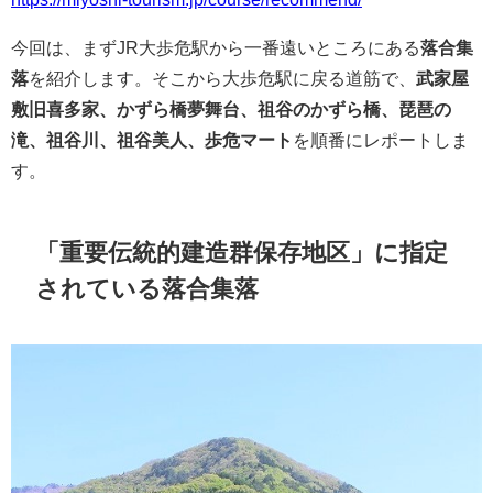
今回は、まずJR大歩危駅から一番遠いところにある
落合集
落
を紹介します。そこから大歩危駅に戻る道筋で、
武家屋
敷旧喜多家、かずら橋夢舞台、祖谷のかずら橋、琵琶の
滝、祖谷川、祖谷美人、歩危マート
を順番にレポートしま
す。
「重要伝統的建造群保存地区」に指定
されている落合集落