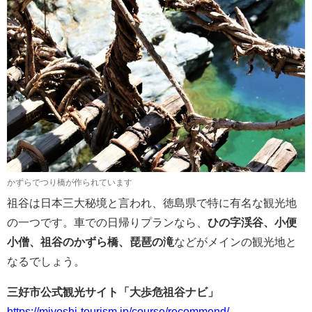
かずらでつり橋が作られています
祖谷は日本三大秘境と言われ、徳島県で特に有名な観光地
の一つです。車での日帰りプランなら、
ひの字渓谷、小便
小僧、祖谷のかずら橋、琵琶の滝
などがメインの観光地と
なるでしょう。
三好市公式観光サイト「大歩危祖谷ナビ」
https://miyoshi-tourism.jp/course/recommend/