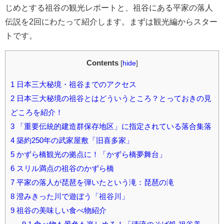
じめとする祖谷の観光レポートと、祖谷にある平家の落人
伝説を2回にわたって紹介します。まずは観光編からスター
トです。
Contents
[
hide
]
1
日本三大秘境・祖谷までのアクセス
2
日本三大秘境の祖谷とはどういうところ？とっておきの見
どころを紹介！
3
「重要伝統的建造群保存地区」に指定されている落合集落
4
築約250年の武家屋敷「旧喜多家」
5
かずら橋観光の拠点に！「かずら橋夢舞台」
6
スリル満点の祖谷のかずら橋
7
平家の落人が琵琶を弾いたという滝：琵琶の滝
8
澄みきった川で遊ぼう「祖谷川」
9
祖谷の美味しい食べ物紹介