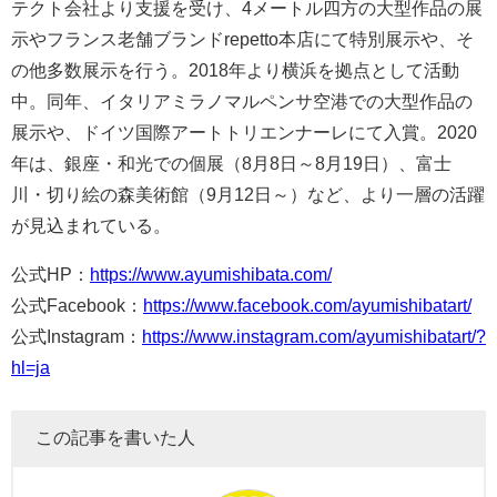
テクト会社より支援を受け、4メートル四方の大型作品の展
示やフランス老舗ブランドrepetto本店にて特別展示や、そ
の他多数展示を行う。2018年より横浜を拠点として活動
中。同年、イタリアミラノマルペンサ空港での大型作品の
展示や、ドイツ国際アートトリエンナーレにて入賞。2020
年は、銀座・和光での個展（8月8日～8月19日）、富士
川・切り絵の森美術館（9月12日～）など、より一層の活躍
が見込まれている。
公式HP：
https://www.ayumishibata.com/
公式Facebook：
https://www.facebook.com/ayumishibatart/
公式Instagram：
https://www.instagram.com/ayumishibatart/?
hl=ja
この記事を書いた人