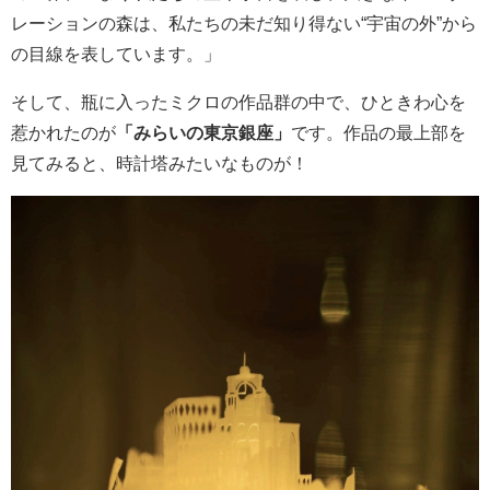
レーションの森は、私たちの未だ知り得ない“宇宙の外”から
の目線を表しています。」
そして、瓶に入ったミクロの作品群の中で、ひときわ心を
惹かれたのが
「みらいの東京銀座」
です。作品の最上部を
見てみると、時計塔みたいなものが！