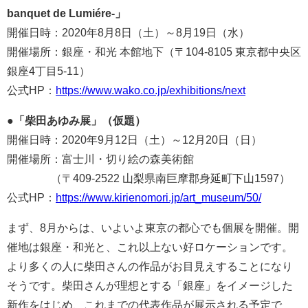
banquet de Lumiére-」
開催日時：2020年8月8日（土）～8月19日（水）
開催場所：銀座・和光 本館地下（〒104-8105 東京都中央区
銀座4丁目5-11）
公式HP：
https://www.wako.co.jp/exhibitions/next
●
「柴田あゆみ展」（仮題）
開催日時：2020年9月12日（土）～12月20日（日）
開催場所：富士川・切り絵の森美術館
（〒409-2522 山梨県南巨摩郡身延町下山1597）
公式HP：
https://www.kirienomori.jp/art_museum/50/
まず、8月からは、いよいよ東京の都心でも個展を開催。開
催地は銀座・和光と、これ以上ない好ロケーションです。
より多くの人に柴田さんの作品がお目見えすることになり
そうです。柴田さんが理想とする「銀座」をイメージした
新作をはじめ、これまでの代表作品が展示される予定で